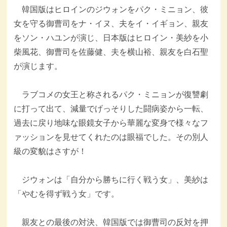
韓国版はヒロインのジウォンをパク・ミニョン、彼
女を守る御曹司をナ・イヌ、夫をイ・イギョン、親友
をソン・ハユンが演じ、日本版はヒロイン・美紗を小
柴風花、御曹司を佐藤健、夫を横山裕、親友を白石聖
が演じます。
ラブコメの女王と称されるパク・ミニョンが復讐劇
に打って出て、減量でげっそりした闘病姿から一転、
過去に戻り地味な眼鏡女子から華麗な変身で様々なフ
ァッションを見せてくれたのは眼福でした。その別人
級の変貌はさすが！
ジウォンは「自分から勝ちに行く戦う女」、美紗は
「やむを得ず戦う女」です。
親友との最後の対決、韓国版では御曹司の反対を押