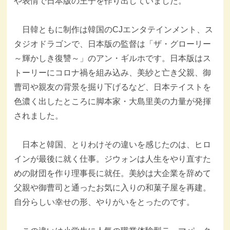
や表情で日本版の王子を作り出していました。
日韓ともに制作は韓国のCJエンタテインメント、ス
タジオドラゴンで、日本版の監督は「ザ・グローリー
～輝かしき復讐～」のアン・ギルホです。日本版はス
トーリーにコロナ禍を組み込み、美紗と亡き父親、御
曹司や親友の背景を掘り下げるなど、日本テイストを
色濃く出したところに脚本家・大島里美の力量が発揮
されました。
日本と韓国、とりわけその違いを感じたのは、ヒロ
インが最後に就く仕事。ジウォンは人生をやり直すた
めの財団を作り理事長に就任。美紗は大企業を辞めて
父親や御曹司と通ったお気に入りの和菓子屋を再建。
自分らしい幸せの形、やりがいをとったのです。