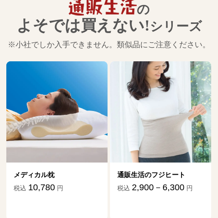
の
よそでは買えない!
シリーズ
※小社でしか入手できません。類似品にご注意ください。
メディカル枕
通販生活のフジヒート
ダ
祖
10,780
2,900－6,300
税込
円
税込
円
税