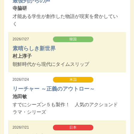
最後列からの声
寺脇研
才能ある学生が創作した物語が現実を脅かしてい
く
2026/7/27
韓国
素晴らしき新世界
村上淳子
朝鮮時代から現代にタイムスリップ
2026/7/24
米国
リーチャー ～正義のアウトロー～
池田敏
すでにシーズン５も製作！ 人気のアクションド
ラマ・シリーズ
2026/7/21
日本