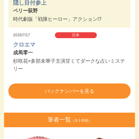
隠し目付参上
ペリー荻野
時代劇版「戦隊ヒーロー」アクション!?
2026/7/17
日本
クロエマ
成馬零一
杉咲花×多部未華子主演甘くてダークな占いミステ
リー
バックナンバーを見る
筆者一覧
（五十音順）