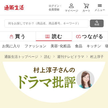
ログイン・
メニ
会員登録
メニュー
マイページ
カート
検索
グ
買う
読む
つながる
ロ
ー
お気に入り
ファッション
美容･化粧品
食品
キッチン
バ
ル
通販生活トップページ
読む
週刊テレビドラマ
村上淳子さ
メ
ニ
ュ
ー