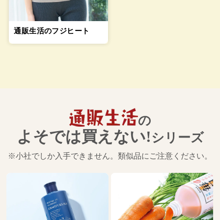
通販生活のフジヒート
の
よそでは買えない!
シリーズ
※小社でしか入手できません。類似品にご注意ください。
搾り立てエゴマ油
1,890－3,780
税込
円