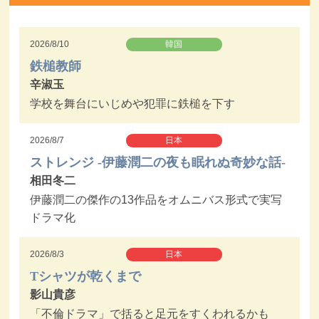
2026/8/10
韓国
鉄槌教師
辛淑玉
学校を舞台にいじめや犯罪に鉄槌を下す
2026/8/7
日本
ストレンジ -伊藤潤二の夜も眠れぬ奇妙な話-
相田冬二
伊藤潤二の傑作の13作品をオムニバス形式で実写
ドラマ化
2026/8/3
日本
Tシャツが乾くまで
影山貴彦
「不倫ドラマ」で括ると足元をすくわれるかも