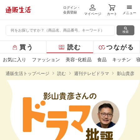
ログイン・
メニ
会員登録
メニュー
マイページ
カート
検索
グ
買う
読む
つながる
ロ
ー
お気に入り
ファッション
美容･化粧品
食品
キッチン
バ
ル
通販生活トップページ
読む
週刊テレビドラマ
影山貴彦さ
メ
ニ
ュ
ー