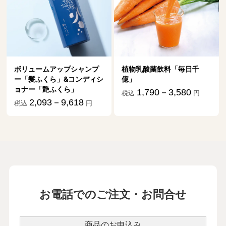
ンプ
植物乳酸菌飲料「毎日千
ィシ
億」
1,790－3,580
税込
円
円
お電話でのご注文・お問合せ
商品のお申込み