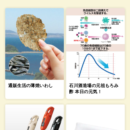
通販生活の薄焼いわし
石川酒造場の元祖もろみ
酢 本日の元気！