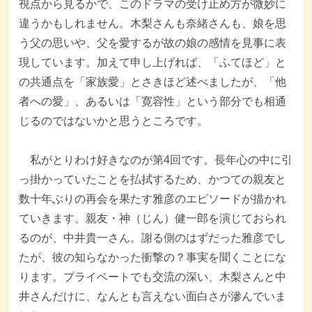
視点から見るかで、このドラマの受け止め方が微妙に
違うかもしれません。木梨さんも奈緒さんも、娘を思
う父の思いや、父を愛するが故の娘の感情を見事に表
現しています。加えて申し上げれば、「ふてほど」と
の共通点を「家族愛」とさきほど述べましたが、「他
者への愛」、あるいは「寛容性」という部分でも相通
じるのではないかと思うところです。
私がとりわけ好きなのが第4回です。長年心の中に引
っ掛かっていたことを払拭するため、かつての親友と
数十年ぶりの再会を果たす雅彦のエピソードが描かれ
ていきます。親友・神（じん）健一郎を演じておられ
るのが、中井貴一さん。謝る側のはずだった雅彦でし
たが、彼の知らなかった衝撃の？事実を聞くことにな
ります。プライベートでも交流の深い、木梨さんと中
井さんだけに、なんとも言えない面白さが滲んでいま