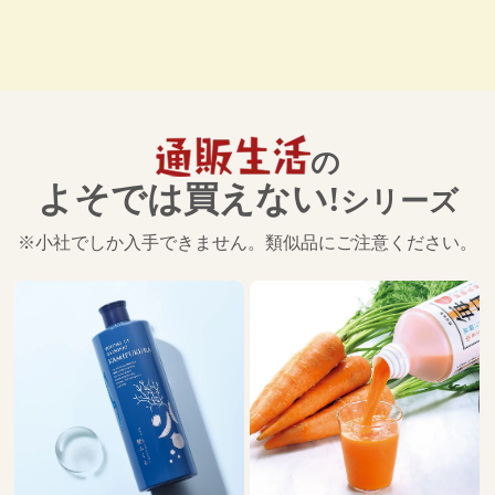
の
よそでは買えない!
シリーズ
※小社でしか入手できません。類似品にご注意ください。
搾り立て
1,8
税込