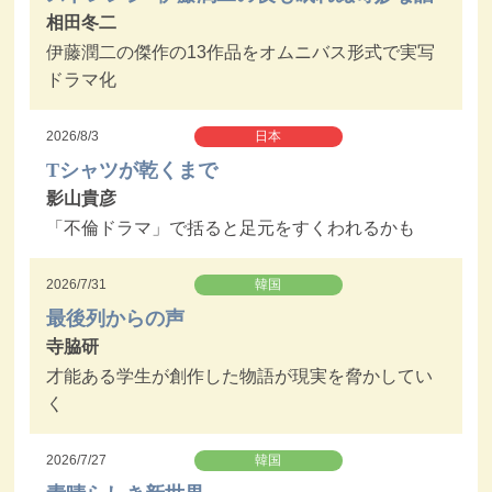
相田冬二
伊藤潤二の傑作の13作品をオムニバス形式で実写
ドラマ化
2026/8/3
日本
Tシャツが乾くまで
影山貴彦
「不倫ドラマ」で括ると足元をすくわれるかも
2026/7/31
韓国
最後列からの声
寺脇研
才能ある学生が創作した物語が現実を脅かしてい
く
2026/7/27
韓国