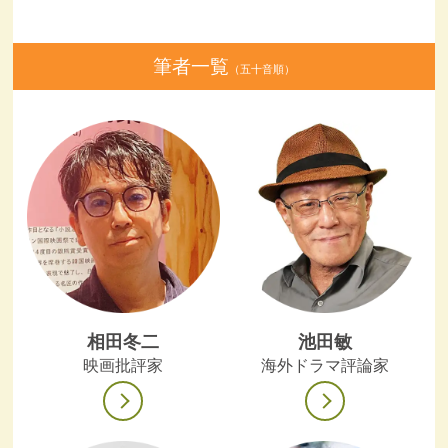
筆者一覧
（五十音順）
相田冬二
池田敏
映画批評家
海外ドラマ評論家