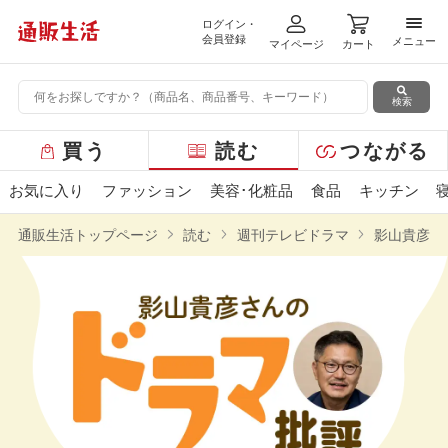
ログイン・
メニ
会員登録
メニュー
マイページ
カート
検索
グ
買う
読む
つながる
ロ
ー
お気に入り
ファッション
美容･化粧品
食品
キッチン
バ
ル
通販生活トップページ
読む
週刊テレビドラマ
影山貴彦さ
メ
ニ
ュ
ー