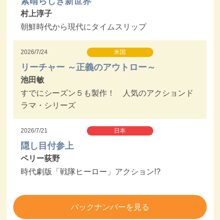
素晴らしき新世界
村上淳子
朝鮮時代から現代にタイムスリップ
2026/7/24
米国
リーチャー ～正義のアウトロー～
池田敏
すでにシーズン５も製作！ 人気のアクションド
ラマ・シリーズ
2026/7/21
日本
隠し目付参上
ペリー荻野
時代劇版「戦隊ヒーロー」アクション!?
バックナンバーを見る