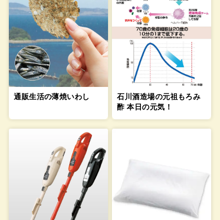
通販生活の薄焼いわし
石川酒造場の元祖もろみ
酢 本日の元気！