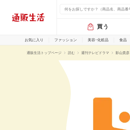
グ
買う
ロ
ー
バ
お気に入り
ファッション
美容･化粧品
食品
ル
メ
通販生活トップページ
読む
週刊テレビドラマ
影山貴彦
ニ
ュ
ー