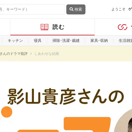
検索
ようこそ
ゲ
読む
キッチン
寝具
掃除･洗濯･裁縫
家具･収納
生活雑
さんのドラマ批評
しあわせな結婚