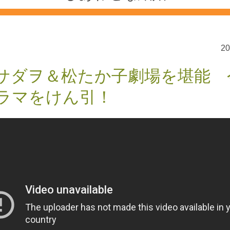
2
サダヲ＆松たか子劇場を堪能 
ラマをけん引！