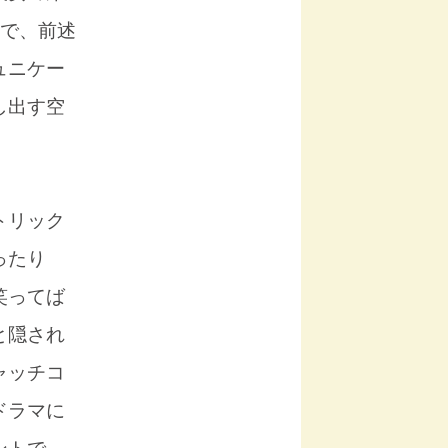
烈で、前述
ュニケー
し出す空
トリック
ったり
笑ってば
と隠され
ャッチコ
ドラマに