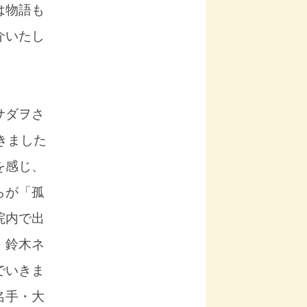
は物語も
介いたし
サダヲさ
きました
を感じ、
らが「孤
院内で出
・鈴木ネ
でいきま
名手・大