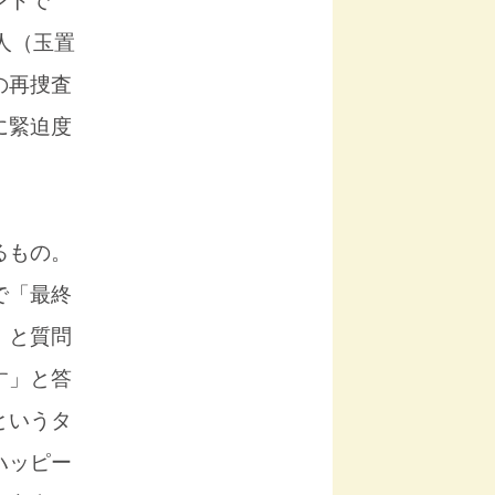
ントで
人（玉置
の再捜査
に緊迫度
るもの。
で「最終
」と質問
す」と答
というタ
ハッピー