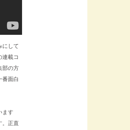
みにして
の連載コ
集部の方
一番面白
います
す。正直