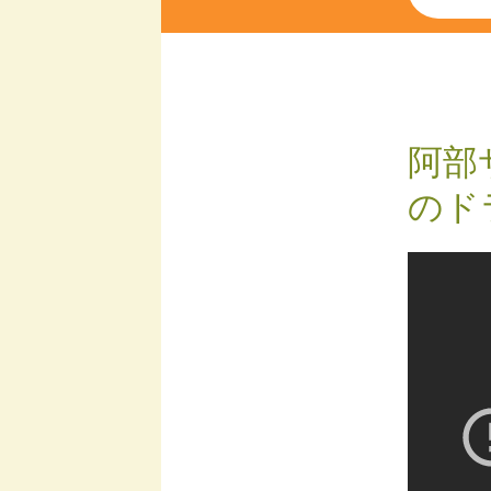
阿部
のド