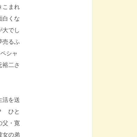
きこまれ
面白くな
が大でし
夢売るふ
スペシャ
元裕二さ
生活を送
？ ひと
の父・寛
彼女の弟