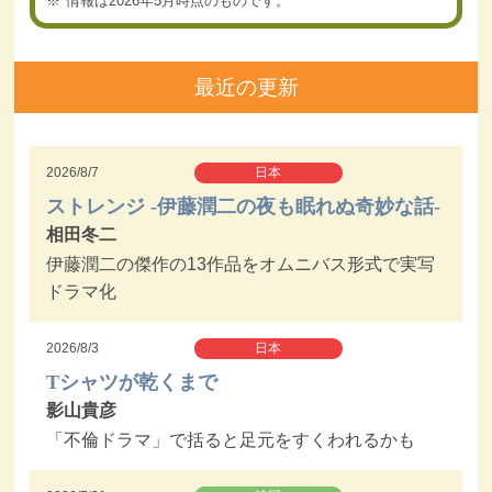
情報は2026年5月時点のものです。
最近の更新
2026/8/7
日本
ストレンジ -伊藤潤二の夜も眠れぬ奇妙な話-
相田冬二
伊藤潤二の傑作の13作品をオムニバス形式で実写
ドラマ化
2026/8/3
日本
Tシャツが乾くまで
影山貴彦
「不倫ドラマ」で括ると足元をすくわれるかも