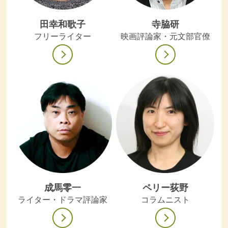
田幸和歌子
寺脇研
フリーライター
映画評論家・元文部官僚
成馬零一
ペリー荻野
ライター・ドラマ評論家
コラムニスト