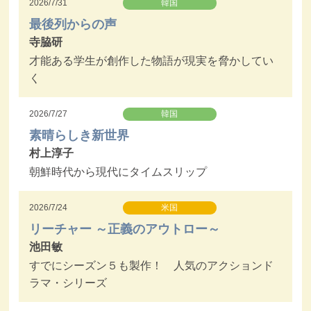
2026/7/31
韓国
最後列からの声
寺脇研
才能ある学生が創作した物語が現実を脅かしてい
く
2026/7/27
韓国
素晴らしき新世界
村上淳子
朝鮮時代から現代にタイムスリップ
2026/7/24
米国
リーチャー ～正義のアウトロー～
池田敏
すでにシーズン５も製作！ 人気のアクションド
ラマ・シリーズ