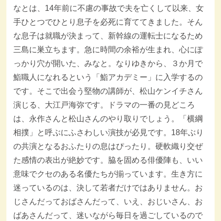
なとは、14年前に不慮の事故で夫を亡くして以来、女
手ひとつでひとり息子を必死に育ててきました。そん
な息子は就職が決まって、新幹線の運転士になるため
三島に巣立ちます。急に時間の余裕が生まれ、心にぽ
っかり穴が開いた、みなと。なりゆきから、３か月で
鮨職人になれるという「鮨アカデミー」に入学するの
です。そこで出会う堅物の講師が、松山ケンイチさん
演じる、大江戸海弥です。ドラマの一番の見どころ
は、永作さんと松山さんのやり取りでしょう。「横綱
相撲」と呼ぶにふさわしい演技が必見です。18年ぶり
の共演となるおふたりの息はぴったり。硬軟織り交ぜ
た感情の表出が絶妙です。脇を固める俳優陣も、いい
意味でクセのある名優たちが揃っています。生き方に
迷っているのは、決して若者だけではありません。お
じさんだっておばさんだって、いえ、おじいさん、お
ばあさんだって、迷いながら毎日を過ごしているので