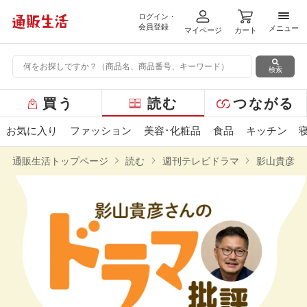
ログイン・
メニ
会員登録
メニュー
マイページ
カート
検索
グ
買う
読む
つながる
ロ
ー
お気に入り
ファッション
美容･化粧品
食品
キッチン
バ
ル
通販生活トップページ
読む
週刊テレビドラマ
影山貴彦さ
メ
ニ
ュ
ー