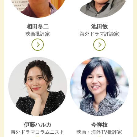
相田冬二
池田敏
映画批評家
海外ドラマ評論家
伊藤ハルカ
今祥枝
海外ドラマコラムニスト
映画・海外TV批評家