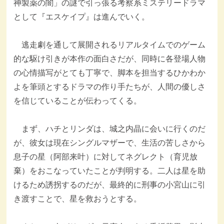
神製薬の闇」の謎で引っ張る考察系ミステリードラマ
として『エスケイプ』は進んでいく。
逃走劇を通して展開されるリアルタイムでのゲーム
的な駆け引きが本作の面白さだが、同時に各登場人物
の心情描写がとても丁寧で、脚本を担当するひかわか
よを筆頭とするドラマの作り手たちが、人間の優しさ
を信じていることが伝わってくる。
まず、ハチとリンダは、城之内晶に会いに行くのだ
が、彼女は現在シングルマザーで、生活の苦しさから
息子の星（阿部来叶）に対してネグレクト（育児放
棄）をおこなっていたことが判明する。二人は星を助
けるため誘拐するのだが、最終的に刑事の小宮山に引
き渡すことで、星を救おうとする。