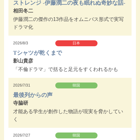
ストレンジ -伊藤潤二の夜も眠れぬ奇妙な話-
相田冬二
伊藤潤二の傑作の13作品をオムニバス形式で実写
ドラマ化
2026/8/3
日本
Tシャツが乾くまで
影山貴彦
「不倫ドラマ」で括ると足元をすくわれるかも
2026/7/31
韓国
最後列からの声
寺脇研
才能ある学生が創作した物語が現実を脅かしてい
く
2026/7/27
韓国