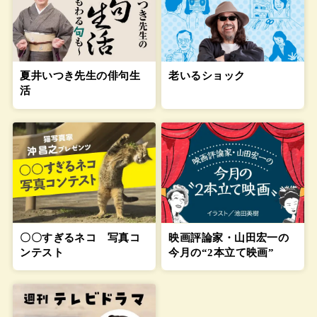
老いるショック
夏井いつき先生の俳句生
活
〇〇すぎるネコ 写真コ
映画評論家・山田宏一の
ンテスト
今月の“2本立て映画”