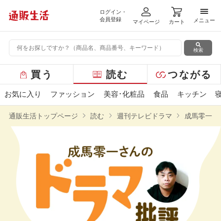
ログイン・
メニ
会員登録
メニュー
マイページ
カート
検索
グ
買う
読む
つながる
ロ
ー
お気に入り
ファッション
美容･化粧品
食品
キッチン
バ
ル
通販生活トップページ
読む
週刊テレビドラマ
成馬零一さ
メ
ニ
ュ
ー