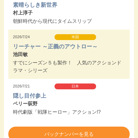
素晴らしき新世界
村上淳子
朝鮮時代から現代にタイムスリップ
2026/7/24
米国
リーチャー ～正義のアウトロー～
池田敏
すでにシーズン５も製作！ 人気のアクションド
ラマ・シリーズ
2026/7/21
日本
隠し目付参上
ペリー荻野
時代劇版「戦隊ヒーロー」アクション!?
バックナンバーを見る