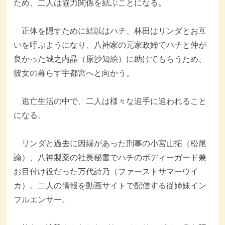
ため、二人は協力関係を結ぶことになる。
正体を隠すために結以はハチ、林田はリンダとお互
いを呼ぶようになり、八神家の元家政婦でハチと仲が
良かった城之内晶（原沙知絵）に助けてもらうため、
彼女の暮らす宇都宮へと向かう。
逃亡生活の中で、二人は様々な追手に追われること
になる。
リンダと過去に因縁があった刑事の小宮山拓（松尾
諭）、八神製薬の社長秘書でハチのボディーガード兼
お目付け役だった万代詩乃（ファーストサマーウイ
カ）。二人の情報を動画サイトで配信する従姉妹イン
フルエンサー。