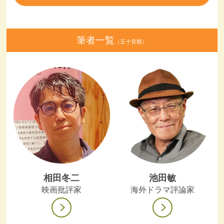
筆者一覧
（五十音順）
相田冬二
池田敏
映画批評家
海外ドラマ評論家