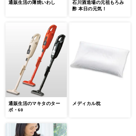
通販生活の薄焼いわし
石川酒造場の元祖もろみ
酢 本日の元気！
通販生活のマキタのター
メディカル枕
ボ・60