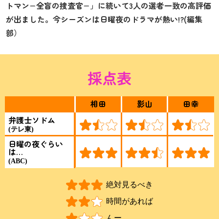
トマン−全盲の捜査官−」に続いて3人の選者一致の高評価
が出ました。今シーズンは日曜夜のドラマが熱い!?(編集
部）
採点表
相田
影山
田幸
弁護士ソドム
(テレ東)
日曜の夜ぐらい
は…
(ABC)
絶対見るべき
時間があれば
んー……