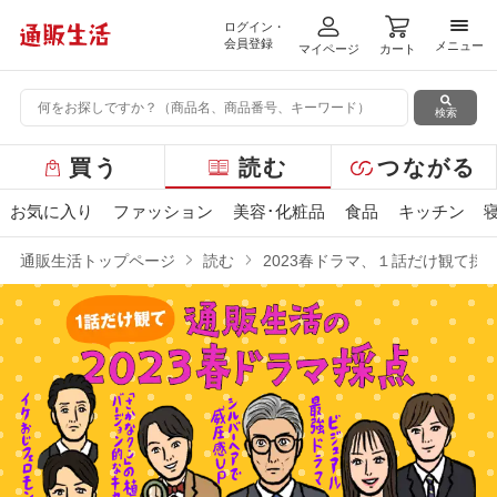
ログイン・
メニ
会員登録
メニュー
マイページ
カート
検索
グ
買う
読む
つながる
ロ
ー
お気に入り
ファッション
美容･化粧品
食品
キッチン
バ
ル
通販生活トップページ
読む
2023春ドラマ、１話だけ観て採
メ
ニ
ュ
ー