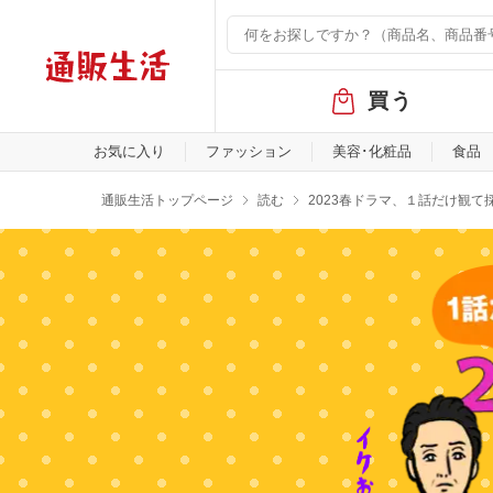
グ
買う
ロ
ー
バ
お気に入り
ファッション
美容･化粧品
食品
ル
メ
通販生活トップページ
読む
2023春ドラマ、１話だけ観て
ニ
ュ
ー