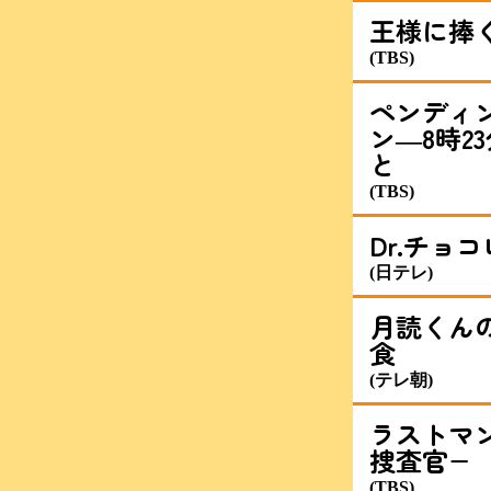
王様に捧
(TBS)
ペンディ
ン―8時2
と
(TBS)
Dr.チョ
(日テレ)
月読くん
食
(テレ朝)
ラストマ
捜査官−
(TBS)