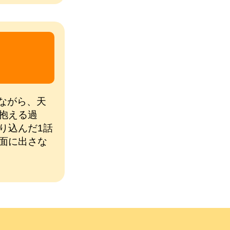
定ながら、天
抱える過
り込んだ1話
面に出さな