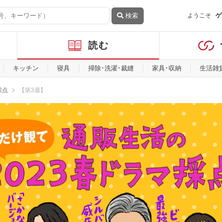
検索
ようこそ
ゲ
読む
キッチン
寝具
掃除･洗濯･裁縫
家具･収納
生活雑
採点
【第3週】