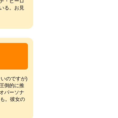
チ・ヒーロ
いる。お見
いのですが)
圧倒的に推
オパーソナ
かも。彼女の