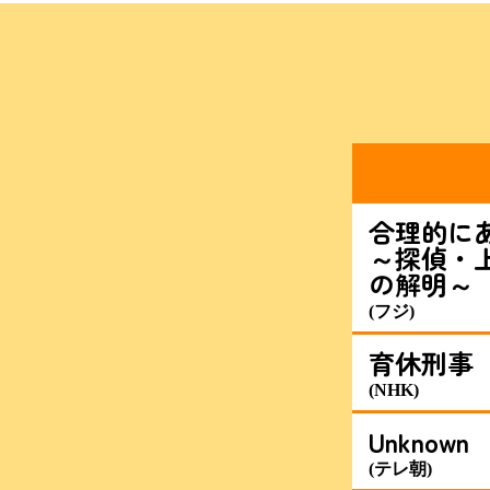
合理的に
～探偵・
の解明～
(フジ)
育休刑事
(NHK)
Unknown
(テレ朝)