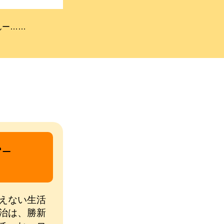
んー……
−
えない生活
治は、勝新