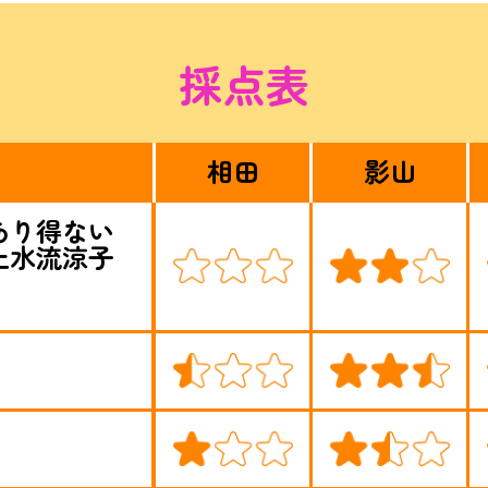
採点表
相田
影山
あり得ない
上水流涼子