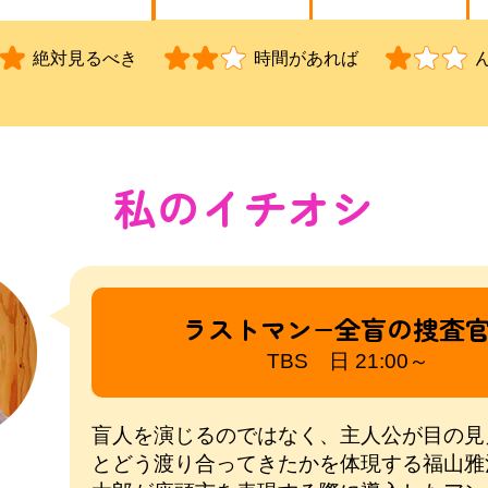
絶対見るべき
時間があれば
私のイチオシ
ラストマン−全盲の捜査官
TBS 日 21:00～
盲人を演じるのではなく、主人公が目の見
とどう渡り合ってきたかを体現する福山雅