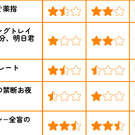
ぐ薬指
ングトレイ
3分、明日君
コレート
の禁断お夜
ン−全盲の