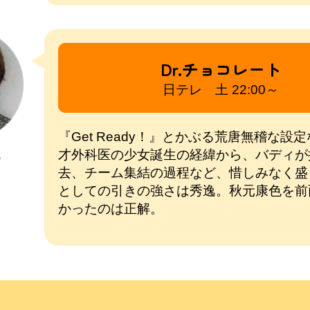
Dr.チョコレート
日テレ 土 22:00～
『Get Ready！』とかぶる荒唐無稽な設
才外科医の少女誕生の経緯から、バディが
子
去、チーム集結の過程など、惜しみなく盛
としての引きの強さは秀逸。秋元康色を前
かったのは正解。