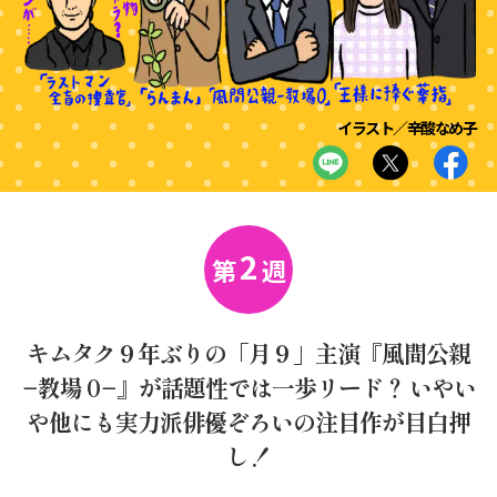
イラスト／辛酸なめ子
2
第
週
キムタク９年ぶりの「月９」主演『風間公親
−教場 0−』が話題性では一歩リード？ いやい
や他にも実力派俳優ぞろいの注目作が目白押
し！