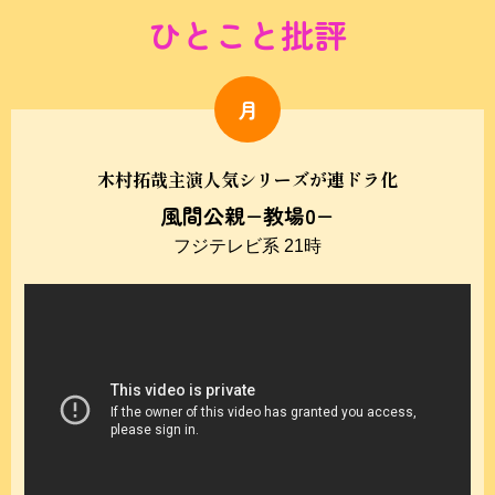
ひとこと批評
月
木村拓哉主演人気シリーズが連ドラ化
風間公親−教場0−
フジテレビ系 21時