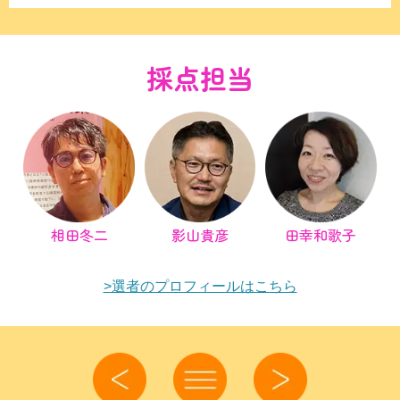
採点担当
相田冬二
影山貴彦
田幸和歌子
>選者のプロフィールはこちら