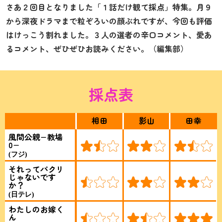
さあ２回目となりました「１話だけ観て採点」特集。月９
から深夜ドラマまで粒ぞろいの顔ぶれですが、今回も評価
はけっこう割れました。３人の選者の辛口コメント、愛あ
るコメント、ぜひぜひお読みください。（編集部）
採点表
相田
影山
田幸
風間公親−教場
0−
(フジ)
それってパクリ
じゃないです
か？
(日テレ)
わたしのお嫁く
ん