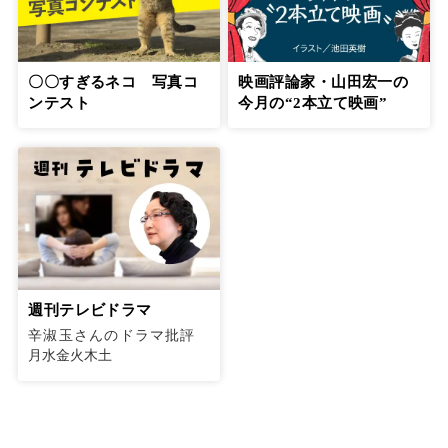
〇〇すぎるネコ 写真コ
映画評論家・山田宏一の
ンテスト
今月の“2本立て映画”
週刊テレビドラマ
辛淑玉さんのドラマ批評
月水金火木土