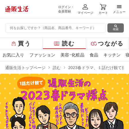
ログイン・
メニ
会員登録
メニュー
マイページ
カート
検索
グ
買う
読む
つながる
ロ
ー
お気に入り
ファッション
美容･化粧品
食品
キッチン
バ
ル
通販生活トップページ
読む
2023春ドラマ、１話だけ観て採
メ
ニ
ュ
ー