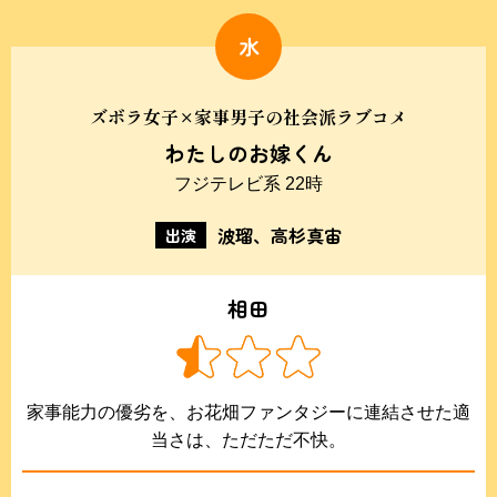
水
ズボラ女子×家事男子の社会派ラブコメ
わたしのお嫁くん
フジテレビ系 22時
波瑠、高杉真宙
出演
相田
家事能力の優劣を、お花畑ファンタジーに連結させた適
当さは、ただただ不快。