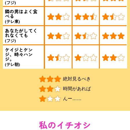
(フジ)
隣の男はよく食
べる
(テレ東)
あなたがしてく
れなくても
(フジ)
ケイジとケン
ジ、時々ハン
ジ。
(テレ朝)
絶対見るべき
時間があれば
んー……
私のイチオシ