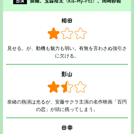
奈緒、玉森裕太（Kis-My-Ft2）、岡崎紗絵
出演
相田
見せる。が、動機も魅力も弱い。有無を言わさぬ強引さ
に欠ける。
影山
奈緒の熱演は光るが、安藤サクラ主演の名作映画「百円
の恋」が頭に残ってしまう。
田幸