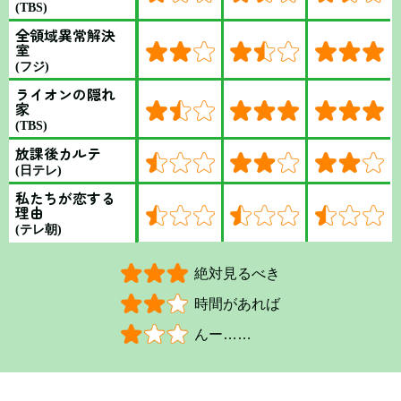
(TBS)
全領域異常解決
室
(フジ)
ライオンの隠れ
家
(TBS)
放課後カルテ
(日テレ)
私たちが恋する
理由
(テレ朝)
絶対見るべき
時間があれば
んー……