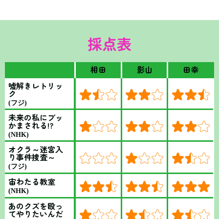
採点表
相田
影山
田幸
嘘解きレトリッ
ク
(フジ)
未来の私にブッ
かまされる!?
(NHK)
オクラ～迷宮入
り事件捜査～
(フジ)
宙わたる教室
(NHK)
あのクズを殴っ
てやりたいんだ