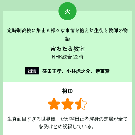
火
定時制高校に集まる様々な事情を抱えた生徒と教師の物
語
宙わたる教室
NHK総合 22時
窪田正孝、小林虎之介、伊東蒼
出演
相田
生真面目すぎる世界観。だが窪田正孝渾身の芝居が全て
を受けとめ祝福している。