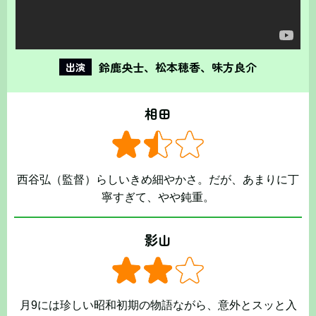
鈴鹿央士、松本穂香、味方良介
出演
相田
西谷弘（監督）らしいきめ細やかさ。だが、あまりに丁
寧すぎて、やや鈍重。
影山
月9には珍しい昭和初期の物語ながら、意外とスッと入