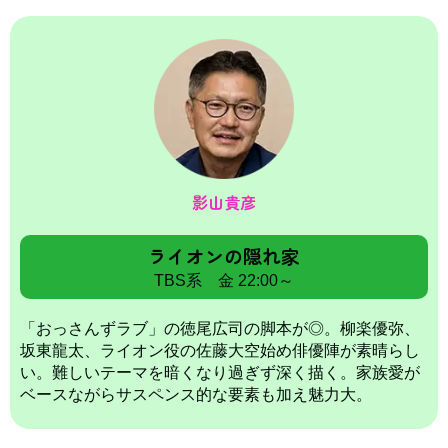
影山貴彦
ライオンの隠れ家
TBS系 金 22:00～
「おっさんずラブ」の徳尾広司の脚本が◎。柳楽優弥、
坂東龍太、ライオン役の佐藤大空始め俳優陣が素晴らし
い。難しいテーマを暗くなり過ぎず深く描く。家族愛が
ベースながらサスペンス的な要素も加え魅力大。