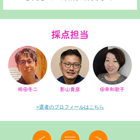
採点担当
相田冬二
影山貴彦
田幸和歌子
>選者のプロフィールはこちら