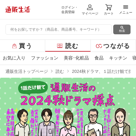
ログイン・
メニ
会員登録
メニュー
マイページ
カート
検索
グ
買う
読む
つながる
ロ
ー
お気に入り
ファッション
美容･化粧品
食品
キッチン
バ
ル
通販生活トップページ
読む
2024秋ドラマ、１話だけ観て採
メ
ニ
ュ
ー