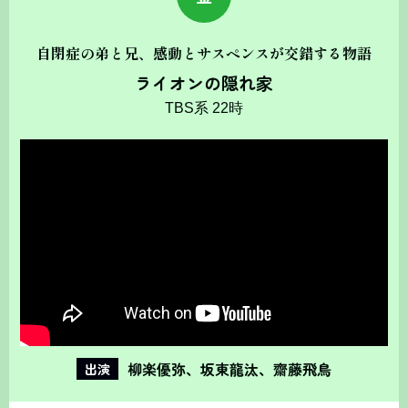
自閉症の弟と兄、感動とサスペンスが交錯する物語
ライオンの隠れ家
TBS系 22時
柳楽優弥、坂東龍汰、齋藤飛鳥
出演