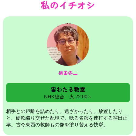
私のイチオシ
相田冬二
宙わたる教室
NHK総合 火 22:00～
相手との距離を詰めたり、遠ざかったり、放置したり
と、硬軟織り交ぜた配球で、唸る名演を連打する窪田正
孝。古今東西の教師もの像を塗り替える快挙。