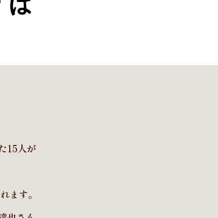
15人が
。
されます。
達也さん。