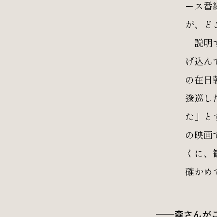
ース番
が、ど
説明す
げ込ん
の在日
逡巡し
た」と
の映画
くに、
確かめ
──森さんが