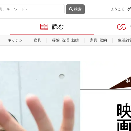
検索
ようこそ
ゲ
読む
キッチン
寝具
掃除･洗濯･裁縫
家具･収納
生活雑