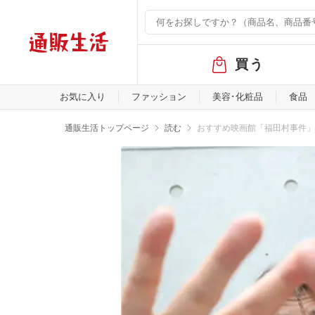
グ
買う
ロ
ー
バ
お気に入り
ファッション
美容･化粧品
食品
ル
メ
通販生活トップページ
読む
おすすめ映画館「福田村事件」
ニ
ュ
ー