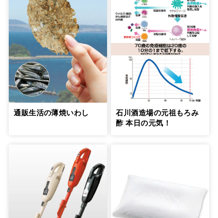
通販生活の薄焼いわし
石川酒造場の元祖もろみ
酢 本日の元気！