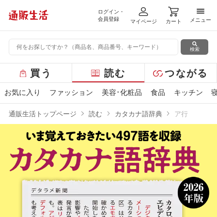
ログイン・
メニ
会員登録
メニュー
マイページ
カート
検索
グ
買う
読む
つながる
ロ
ー
お気に入り
ファッション
美容･化粧品
食品
キッチン
バ
ル
通販生活トップページ
読む
カタカナ語辞典
ア行
メ
ニ
ュ
ー