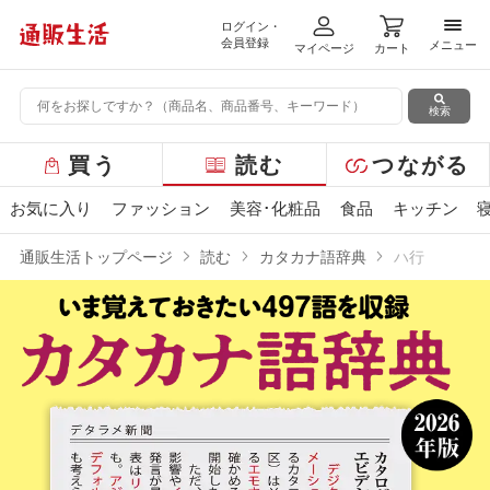
ログイン・
メニ
会員登録
メニュー
マイページ
カート
検索
グ
買う
読む
つながる
ロ
ー
お気に入り
ファッション
美容･化粧品
食品
キッチン
バ
ル
通販生活トップページ
読む
カタカナ語辞典
ハ行
メ
ニ
ュ
ー