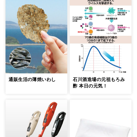
通販生活の薄焼いわし
石川酒造場の元祖もろみ
酢 本日の元気！