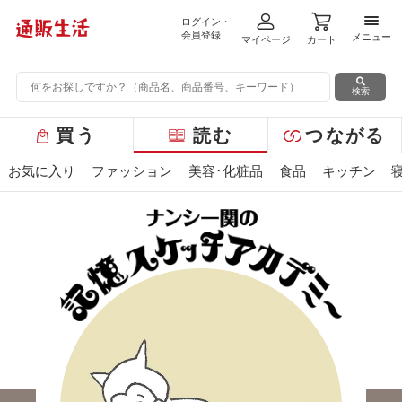
ログイン・
メニ
会員登録
メニュー
マイページ
カート
検索
グ
買う
読む
つながる
ロ
ー
お気に入り
ファッション
美容･化粧品
食品
キッチン
バ
ル
メ
ニ
ュ
ー