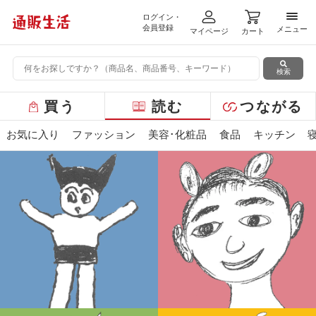
ログイン・
メニ
会員登録
メニュー
マイページ
カート
検索
グ
買う
読む
つながる
ロ
ー
お気に入り
ファッション
美容･化粧品
食品
キッチン
バ
ル
メ
ニ
ュ
ー