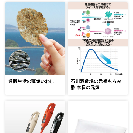
通販生活の薄焼いわし
石川酒造場の元祖もろみ
酢 本日の元気！