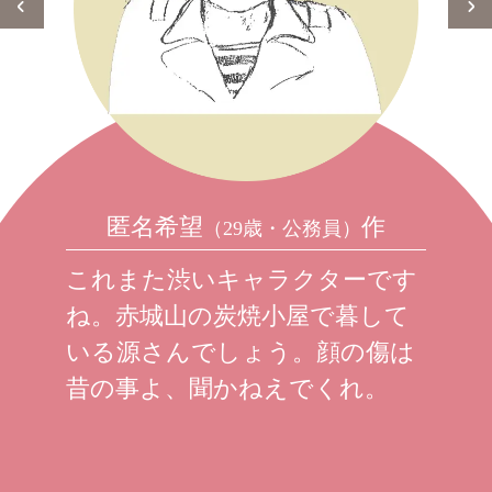
匿名希望
作
（29歳・公務員）
これまた渋いキャラクターです
ね。赤城山の炭焼小屋で暮して
いる源さんでしょう。顔の傷は
昔の事よ、聞かねえでくれ。