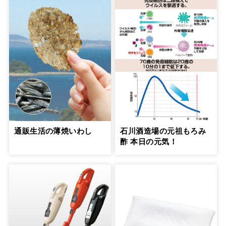
通販生活の薄焼いわし
石川酒造場の元祖もろみ
酢 本日の元気！