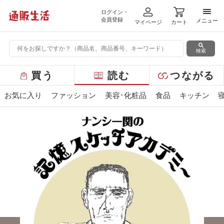
ログイン・
メニ
会員登録
メニュー
マイページ
カート
検索
グ
買う
読む
つながる
ロ
ー
お気に入り
ファッション
美容･化粧品
食品
キッチン
バ
ル
メ
ニ
ュ
ー