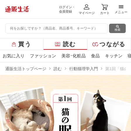
ログイン・
メニ
会員登録
メニュー
マイページ
カート
検索
グ
買う
読む
つながる
ロ
ー
お気に入り
ファッション
美容･化粧品
食品
キッチン
バ
ル
通販生活トップページ
読む
行動猫理学入門
第1回「猫の
メ
ニ
ュ
ー