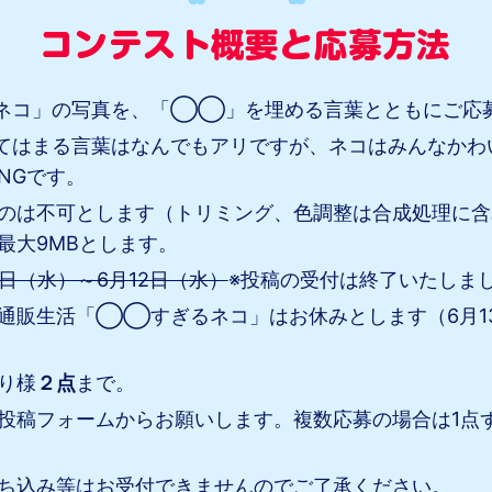
ネコ」の写真を、「◯◯」を埋める言葉とともにご応
はまる言葉はなんでもアリですが、ネコはみんなかわ
NGです。
のは不可とします（トリミング、色調整は合成処理に含
最大9MBとします。
1日（水）～6月12日（水）
※投稿の受付は終了いたしま
通販生活「◯◯すぎるネコ」はお休みとします（6月1
り様
２点
まで。
投稿フォームからお願いします。複数応募の場合は1点
ち込み等はお受付できませんのでご了承ください。