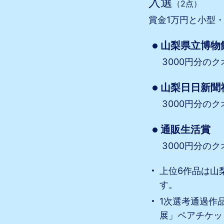
入選
（2点）
賞金1万円と小型
山梨県立博物
3000円分の
山梨日日新聞
3000円分の
通販生活賞
3000円分の
上位6作品は山
す。
1次選考通過作
展」ペアチケッ