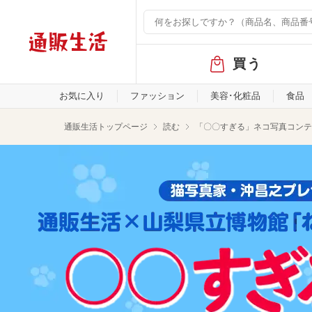
グ
買う
ロ
ー
バ
お気に入り
ファッション
美容･化粧品
食品
ル
メ
通販生活トップページ
読む
「〇〇すぎる」ネコ写真コンテ
ニ
ュ
ー