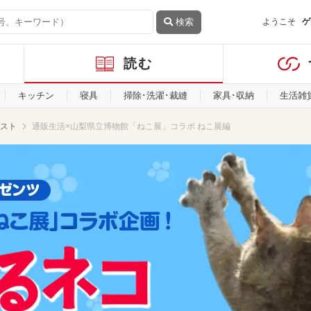
検索
ようこそ
ゲ
読む
キッチン
寝具
掃除･洗濯･裁縫
家具･収納
生活雑
スト
通販生活×山梨県立博物館「ねこ展」コラボ ねこ展編