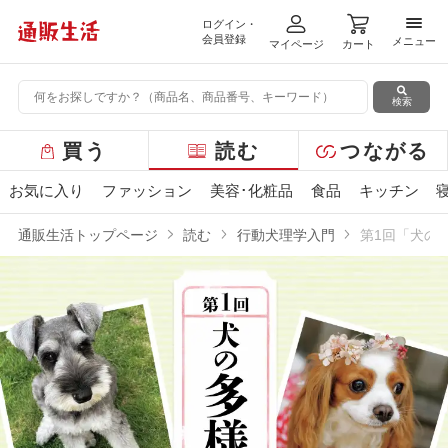
ログイン・
メニ
会員登録
メニュー
マイページ
カート
検索
グ
買う
読む
つながる
ロ
ー
お気に入り
ファッション
美容･化粧品
食品
キッチン
バ
ル
通販生活トップページ
読む
行動犬理学入門
第1回「犬の
メ
ニ
ュ
ー