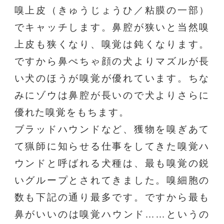
嗅上皮（きゅうじょうひ／粘膜の一部）
でキャッチします。鼻腔が狭いと当然嗅
上皮も狭くなり、嗅覚は鈍くなります。
ですから鼻ぺちゃ顔の犬よりマズルが長
い犬のほうが嗅覚が優れています。ちな
みにゾウは鼻腔が長いので犬よりさらに
優れた嗅覚をもちます。
ブラッドハウンドなど、獲物を嗅ぎあて
て猟師に知らせる仕事をしてきた嗅覚ハ
ウンドと呼ばれる犬種は、最も嗅覚の鋭
いグループとされてきました。嗅細胞の
数も下記の通り最多です。ですから最も
鼻がいいのは嗅覚ハウンド……というの