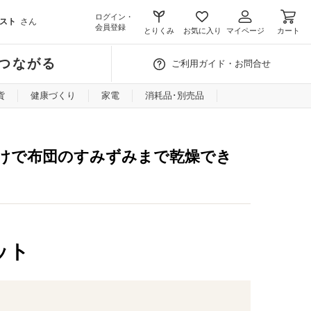
ログイン・
スト
さん
会員登録
とりくみ
お気に入り
マイページ
カート
つながる
ご利用ガイド・お問合せ
貨
健康づくり
家電
消耗品･別売品
けで布団のすみずみまで乾燥でき
ット