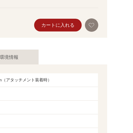
お
カートに入れる
気
に
入
り
に
追
加
環境情報
32cm（アタッチメント装着時）