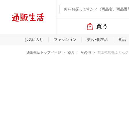
グ
買う
ロ
ー
バ
お気に入り
ファッション
美容･化粧品
食品
ル
メ
通販生活トップページ
寝具
その他
布団乾燥機ふとんジ
ニ
ュ
ー