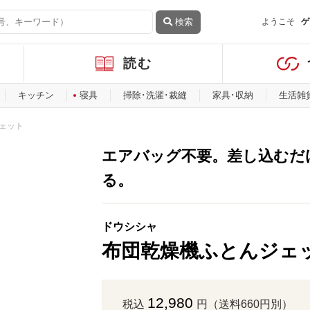
検索
ようこそ
ゲ
読む
キッチン
寝具
掃除･洗濯･裁縫
家具･収納
生活雑
ェット
エアバッグ不要。差し込むだ
る。
ドウシシャ
布団乾燥機ふとんジェ
12,980
税込
円（送料660円別）