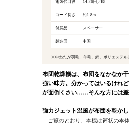
電気代目役
14.26円／時
コード長さ
約1.8m
付属品
スペーサー
製造国
中国
※中わたが羽毛、羊毛、綿、ポリエステル
布団乾燥機は、布団をなかなか干
強い味方。分かってはいるけれど
が面倒くさい……そんな方には差
強力ジェット温風が布団を乾かし
ご覧のとおり、本機は筒状の本体