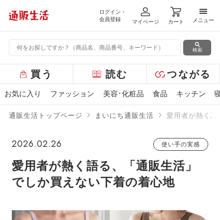
ログイン・
メニ
会員登録
メニュー
マイページ
カート
検索
グ
買う
読む
つながる
ロ
ー
お気に入り
ファッション
美容･化粧品
食品
キッチン
バ
ル
通販生活トップページ
まいにち通販生活
愛用者が熱く語
メ
ニ
ュ
2026.02.26
使い手の実感
ー
愛用者が熱く語る、「通販生活」
でしか買えない下着の着心地