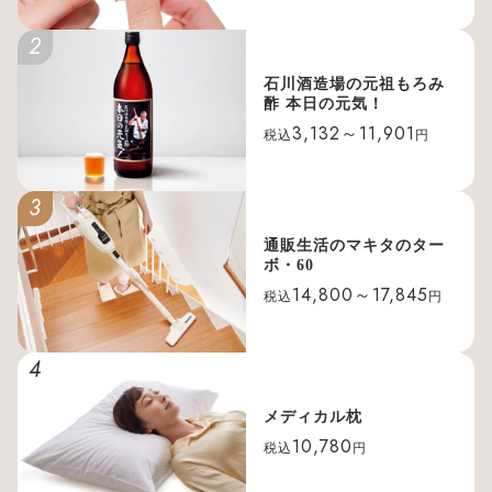
2
石川酒造場の元祖もろみ
酢 本日の元気！
3,132～11,901
税込
円
3
通販生活のマキタのター
ボ・60
14,800～17,845
税込
円
4
メディカル枕
10,780
税込
円