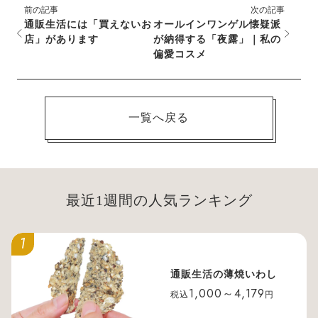
前の記事
次の記事
通販生活には「買えないお
オールインワンゲル懐疑派
店」があります
が納得する「夜露」｜私の
偏愛コスメ
一覧へ戻る
最近1週間の人気ランキング
1
通販生活の薄焼いわし
1,000～4,179
税込
円