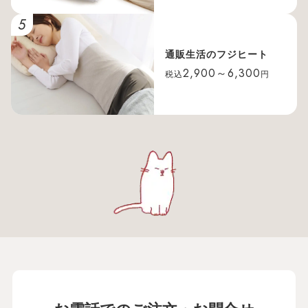
5
通販生活のフジヒート
2,900～6,300
税込
円