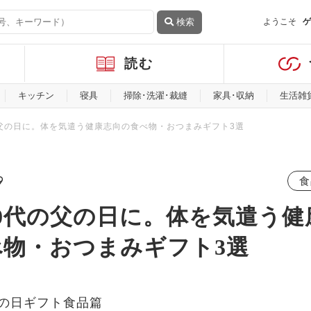
検索
ようこそ
ゲ
読む
キッチン
寝具
掃除･洗濯･裁縫
家具･収納
生活雑
の父の日に。体を気遣う健康志向の食べ物・おつまみギフト3選
9
食
80代の父の日に。体を気遣う健
べ物・おつまみギフト3選