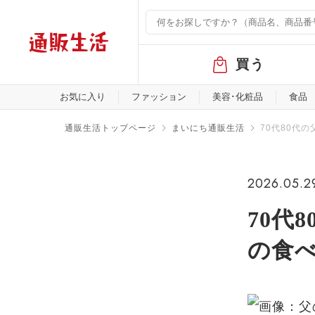
グ
買う
ロ
ー
バ
お気に入り
ファッション
美容･化粧品
食品
ル
メ
通販生活トップページ
まいにち通販生活
70代80代
ニ
ュ
ー
2026.05.2
70代
の食