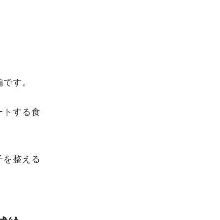
編です。
ートする食
子を整える