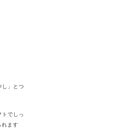
少し」とつ
フトでしっ
られます