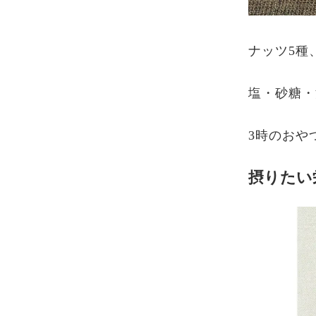
ナッツ5種
塩・砂糖・
3時のおや
摂りたい