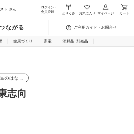
ログイン・
スト
さん
会員登録
とりくみ
お気に入り
マイページ
カート
つながる
ご利用ガイド・お問合せ
貨
健康づくり
家電
消耗品･別売品
品のはなし
康志向