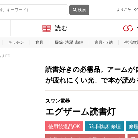
検索
ようこそ
ゲ
読む
キッチン
寝具
掃除･洗濯･裁縫
家具･収納
生活雑
ムLED
読書好きの必需品。アームが
が疲れにくい光」で本が読め
スワン電器
エグザーム読書灯
使用後返品OK
5年間無料修理
修理