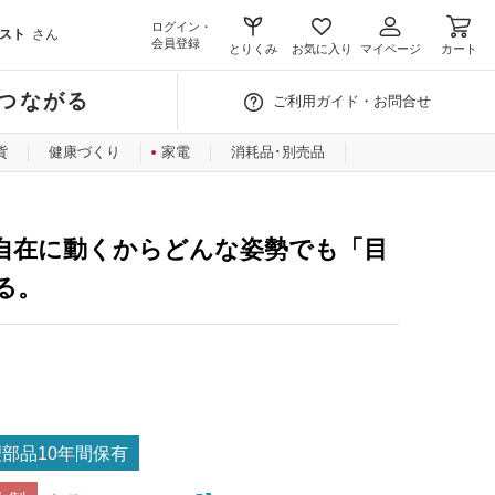
ログイン・
スト
さん
会員登録
とりくみ
お気に入り
マイページ
カート
つながる
ご利用ガイド・お問合せ
貨
健康づくり
家電
消耗品･別売品
自在に動くからどんな姿勢でも「目
る。
部品10年間保有