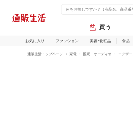
グ
買う
ロ
ー
バ
お気に入り
ファッション
美容･化粧品
食品
ル
メ
通販生活トップページ
家電
照明・オーディオ
エグザー
ニ
ュ
ー