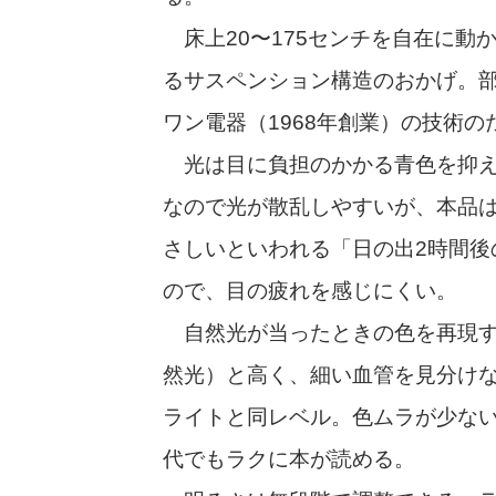
床上20〜175センチを自在に動
るサスペンション構造のおかげ。
ワン電器（1968年創業）の技術の
光は目に負担のかかる青色を抑えた
なので光が散乱しやすいが、本品
さしいといわれる「日の出2時間後
ので、目の疲れを感じにくい。
自然光が当ったときの色を再現する
然光）と高く、細い血管を見分け
ライトと同レベル。色ムラが少な
代でもラクに本が読める。