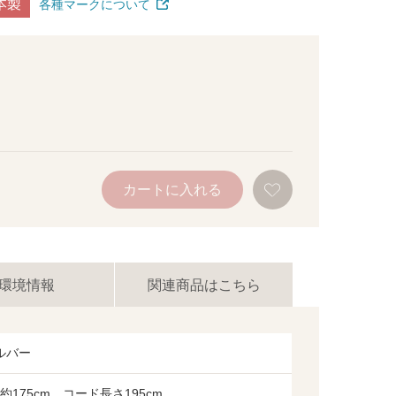
本製
各種マークについて
お
カートに入れる
気
に
入
り
に
追
加
環境情報
関連商品はこちら
ルバー
約175cm、コード長さ195cm