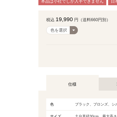
本品は小社でしか入手できません
日
19,990
税込
円（送料660円別）
仕様
色
ブラック、ブロンズ、シ
サイズ
土台直径30cm、最大高さ