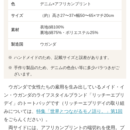
色
デニム×アフリカンプリント
サイズ
（約）高さ27〜37×幅50〜65×マチ20cm
表地/綿100%
素材
裏地/綿75%・ポリエステル25%
製造国
ウガンダ
ハンドメイドのため、記載サイズと誤差があります。
手作り製品のため、デニムの色合い等に多少バラつきがご
ざいます。
ウガンダで女性たちの雇用を生み出しているメイド・イ
ン・ウガンダのライフスタイルブランド「リッチーエブリ
デイ」のトートバッグです（リッチーエブリデイの取り組
みについては、
特集「世界とつながるモノ語り。」第1回
をごらんください）。
両サイドには、アフリカンプリントの端切れを使用。プ