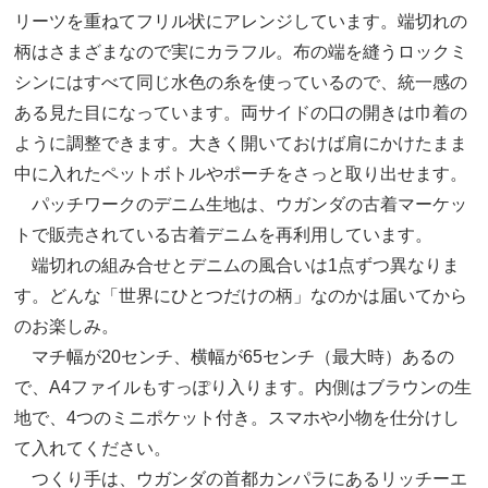
リーツを重ねてフリル状にアレンジしています。端切れの
柄はさまざまなので実にカラフル。布の端を縫うロックミ
シンにはすべて同じ水色の糸を使っているので、統一感の
ある見た目になっています。両サイドの口の開きは巾着の
ように調整できます。大きく開いておけば肩にかけたまま
中に入れたペットボトルやポーチをさっと取り出せます。
パッチワークのデニム生地は、ウガンダの古着マーケッ
トで販売されている古着デニムを再利用しています。
端切れの組み合せとデニムの風合いは1点ずつ異なりま
す。どんな「世界にひとつだけの柄」なのかは届いてから
のお楽しみ。
マチ幅が20センチ、横幅が65センチ（最大時）あるの
で、A4ファイルもすっぽり入ります。内側はブラウンの生
地で、4つのミニポケット付き。スマホや小物を仕分けし
て入れてください。
つくり手は、ウガンダの首都カンパラにあるリッチーエ