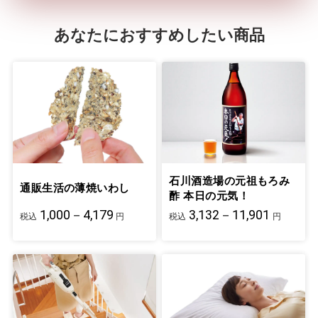
あなたにおすすめしたい商品
石川酒造場の元祖もろみ
通販生活の薄焼いわし
酢 本日の元気！
1,000－4,179
3,132－11,901
税込
円
税込
円