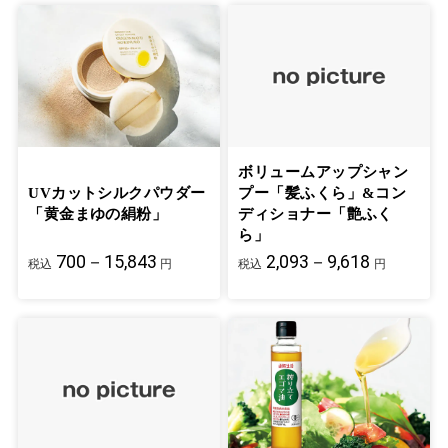
ボリュームアップシャン
UVカットシルクパウダー
プー「髪ふくら」&コン
「黄金まゆの絹粉」
ディショナー「艶ふく
ら」
700－15,843
2,093－9,618
税込
円
税込
円