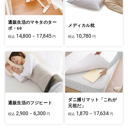
通販生活のマキタのター
メディカル枕
ボ・60
14,800－17,845
10,780
税込
円
税込
円
ダニ捕りマット「これが
通販生活のフジヒート
元祖だ」
2,900－6,300
1,870－17,634
税込
円
税込
円