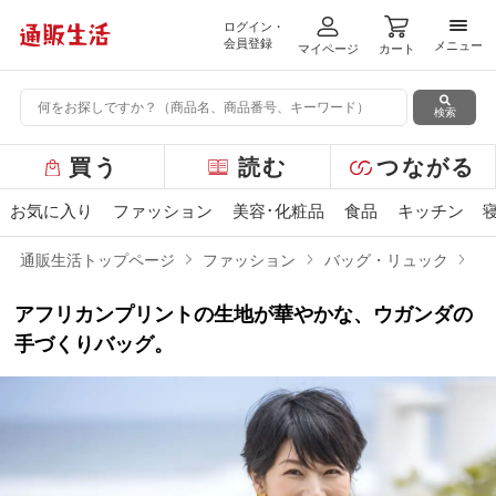
ログイン・
メニ
会員登録
メニュー
マイページ
カート
検索
グ
買う
読む
つながる
ロ
ー
お気に入り
ファッション
美容･化粧品
食品
キッチン
バ
ル
通販生活トップページ
ファッション
バッグ・リュック
グ
メ
ニ
アフリカンプリントの生地が華やかな、ウガンダの
ュ
ー
手づくりバッグ。