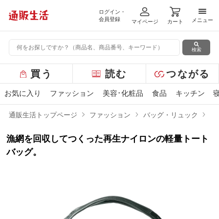
ログイン・
メニ
会員登録
メニュー
マイページ
カート
検索
グ
買う
読む
つながる
ロ
ー
お気に入り
ファッション
美容･化粧品
食品
キッチン
バ
ル
通販生活トップページ
ファッション
バッグ・リュック
オ
メ
ニ
漁網を回収してつくった再生ナイロンの軽量トート
ュ
ー
バッグ。