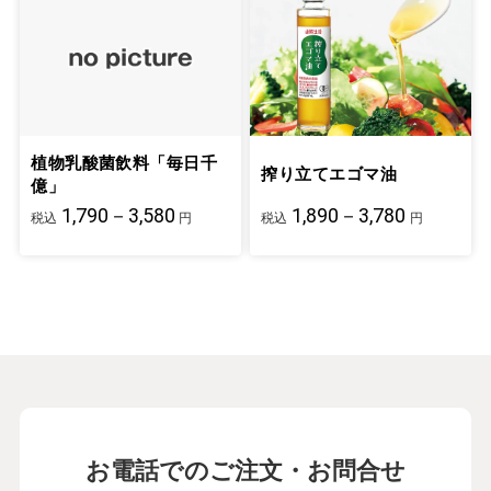
植物乳酸菌飲料「毎日千
搾り立てエゴマ油
億」
1,790－3,580
1,890－3,780
税込
円
税込
円
お電話でのご注文・お問合せ