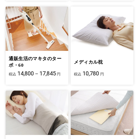
通販生活のマキタのター
メディカル枕
ボ・60
14,800－17,845
10,780
税込
円
税込
円