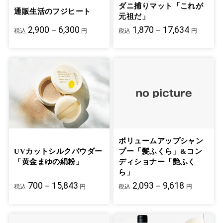
ダニ捕りマット「これが
通販生活のフジヒート
元祖だ」
2,900－6,300
1,870－17,634
税込
円
税込
円
ボリュームアップシャン
UVカットシルクパウダー
プー「髪ふくら」&コン
「黄金まゆの絹粉」
ディショナー「艶ふく
ら」
700－15,843
2,093－9,618
税込
円
税込
円