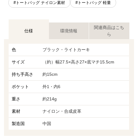
#トートバッグ ナイロン素材
#トートバッグ 軽量
関連商品はこち
仕様
環境情報
ら
色
ブラック・ライトカーキ
サイズ
（約）幅27.5×高さ27×底マチ15.5cm
持ち手高さ
約15cm
ポケット
外1・内6
重さ
約214g
素材
ナイロン・合成皮革
製造国
中国