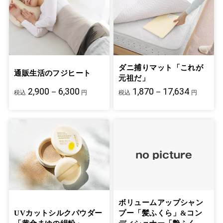
ダニ捕りマット「これが
通販生活のフジヒート
元祖だ」
2,900－6,300
1,870－17,634
税込
円
税込
円
ボリュームアップシャン
UVカットシルクパウダー
プー「髪ふくら」&コン