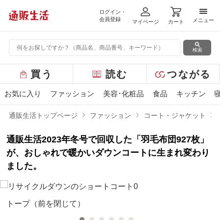
ログイン・
メニ
会員登録
メニュー
マイページ
カート
検索
グ
買う
読む
つながる
ロ
ー
お気に入り
ファッション
美容･化粧品
食品
キッチン
バ
ル
通販生活トップページ
ファッション
コート・ジャケット
メ
ニ
通販生活2023年冬号で回収した「羽毛布団927枚」
ュ
ー
が、おしゃれで暖かいダウンコートに生まれ変わり
ました。
トープ（前を閉じて）