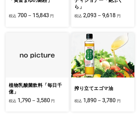
「黄金まゆの絹粉」
ディショナー「艶ふく
ら」
700－15,843
2,093－9,618
税込
円
税込
円
植物乳酸菌飲料「毎日千
搾り立てエゴマ油
億」
1,790－3,580
1,890－3,780
税込
円
税込
円