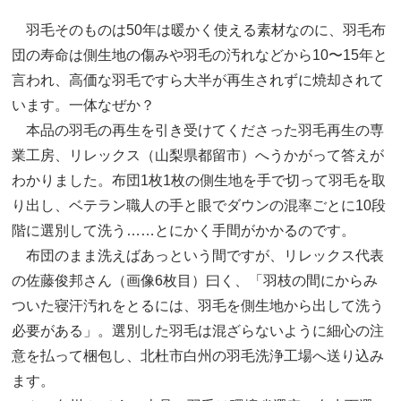
羽毛そのものは50年は暖かく使える素材なのに、羽毛布
団の寿命は側生地の傷みや羽毛の汚れなどから10〜15年と
言われ、高価な羽毛ですら大半が再生されずに焼却されて
います。一体なぜか？
本品の羽毛の再生を引き受けてくださった羽毛再生の専
業工房、リレックス（山梨県都留市）へうかがって答えが
わかりました。布団1枚1枚の側生地を手で切って羽毛を取
り出し、ベテラン職人の手と眼でダウンの混率ごとに10段
階に選別して洗う……とにかく手間がかかるのです。
布団のまま洗えばあっという間ですが、リレックス代表
の佐藤俊邦さん（画像6枚目）曰く、「羽枝の間にからみ
ついた寝汗汚れをとるには、羽毛を側生地から出して洗う
必要がある」。選別した羽毛は混ざらないように細心の注
意を払って梱包し、北杜市白州の羽毛洗浄工場へ送り込み
ます。