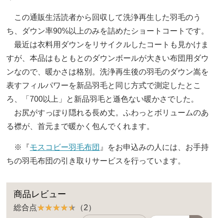
この通販生活読者から回収して洗浄再生した羽毛のう
ち、ダウン率90%以上のみを詰めたショートコートです。
最近は衣料用ダウンをリサイクルしたコートも見かけま
すが、本品はもともとのダウンボールが大きい布団用ダウ
ンなので、暖かさは格別。洗浄再生後の羽毛のダウン嵩を
表すフィルパワーを新品羽毛と同じ方式で測定したとこ
ろ、「700以上」と新品羽毛と遜色ない暖かさでした。
お尻がすっぽり隠れる長め丈。ふわっとボリュームのあ
る襟が、首元まで暖かく包んでくれます。
※『
モスコビー羽毛布団
』をお申込みの人には、お手持
ちの羽毛布団の引き取りサービスを行っています。
商品レビュー
総合点
（2）