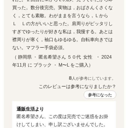
買った。数分後完売。実物は，おばさんくさくな
く，とても素敵。わがままを言うなら，Ｌから
Ｌ　Ｌの方がいいと思った。肩周りがピッタリし
すぎでゆったりが好きな私は，我慢する。あとは
襟周りが寒く，袖口もゆるゆる。自転車向きでは
ない。マフラー手袋必須。
（ 静岡県 ・ 匿名希望さん ５０代  女性   ・ 2024
年11月 に ブラック ・ M〜L をご購入）
8
人が参考にしています。
このレビューは参考になりましたか？ 
参考になった
通販生活より
匿名希望さん、この度は完売でご迷惑をお掛
けしてしまい、申し訳ございませんでした。