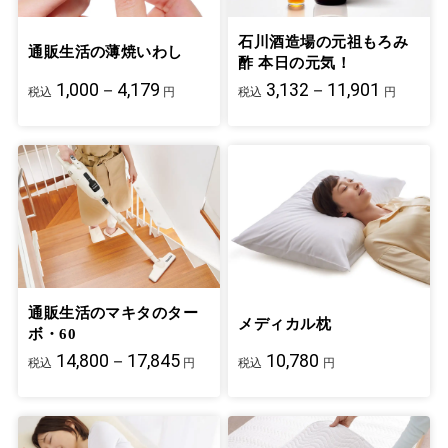
石川酒造場の元祖もろみ
通販生活の薄焼いわし
酢 本日の元気！
1,000－4,179
3,132－11,901
税込
円
税込
円
通販生活のマキタのター
メディカル枕
ボ・60
14,800－17,845
10,780
税込
円
税込
円