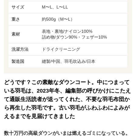
サイズ
M〜L、L〜LL
重さ
約500g（M〜L）
表地・裏地/ナイロン100%
素材
詰め物/ダウン90%・フェザー10%
洗濯方法
ドライクリーニング
製造国
縫製/中国、羽毛吹込み/日本
どうです？この素敵なダウンコート。中につまって
いる羽毛は、2023年冬、編集部の呼びかけにこたえ
て通販生活読者が送ってくれた、不要な羽毛布団か
ら再生した羽毛です。古い羽毛がふわふわによみが
えるまでを見届けてきました
数十万円の高級ダウンがいまは燃えるゴミになっている。