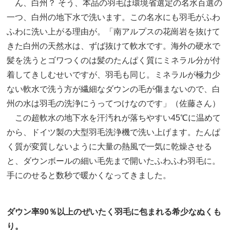
ん、白州？ そう、本品の羽毛は環境省選定の名水百選の
一つ、白州の地下水で洗います。この名水にも羽毛がふわ
ふわに洗い上がる理由が。「南アルプスの花崗岩を抜けて
きた白州の天然水は、ずば抜けて軟水です。海外の硬水で
髪を洗うとゴワつくのは髪のたんぱく質にミネラル分が付
着してきしむせいですが、羽毛も同じ。ミネラルが極力少
ない軟水で洗う方が繊細なダウンの毛が傷まないので、白
州の水は羽毛の洗浄にうってつけなのです」（佐藤さん）
この超軟水の地下水を汗汚れが落ちやすい45℃に温めて
から、ドイツ製の大型羽毛洗浄機で洗い上げます。たんぱ
く質が変質しないように大量の熱風で一気に乾燥させる
と、ダウンボールの細い毛先まで開いたふわふわ羽毛に。
手にのせると数秒で暖かくなってきました。
ダウン率90％以上のぜいたく羽毛に包まれる希少なぬくも
り。