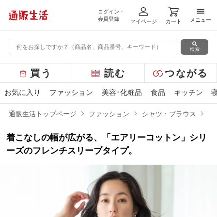
ログイン・
メニ
会員登録
メニュー
マイページ
カート
検索
グ
買う
読む
つながる
ロ
ー
お気に入り
ファッション
美容･化粧品
食品
キッチン
バ
ル
通販生活トップページ
ファッション
シャツ・ブラウス
エ
メ
ニ
着こなしの幅が広がる、「エアリーコットン」シリ
ュ
ー
ーズのフレンチスリーブタイプ。