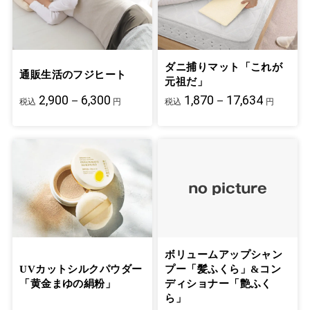
ダニ捕りマット「これが
通販生活のフジヒート
元祖だ」
2,900－6,300
1,870－17,634
税込
円
税込
円
ボリュームアップシャン
UVカットシルクパウダー
プー「髪ふくら」&コン
「黄金まゆの絹粉」
ディショナー「艶ふく
ら」