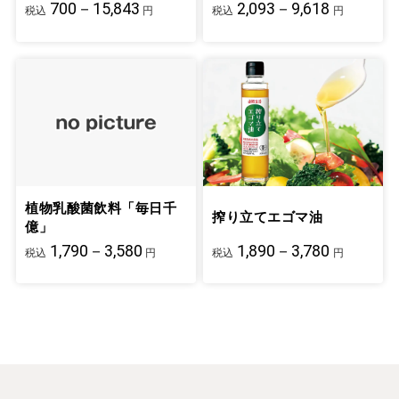
700－15,843
2,093－9,618
税込
円
税込
円
植物乳酸菌飲料「毎日千
搾り立てエゴマ油
億」
1,790－3,580
1,890－3,780
税込
円
税込
円