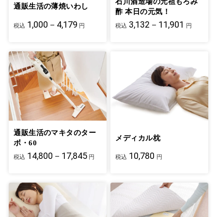
石川酒造場の元祖もろみ
通販生活の薄焼いわし
酢 本日の元気！
1,000－4,179
3,132－11,901
税込
円
税込
円
通販生活のマキタのター
メディカル枕
ボ・60
14,800－17,845
10,780
税込
円
税込
円