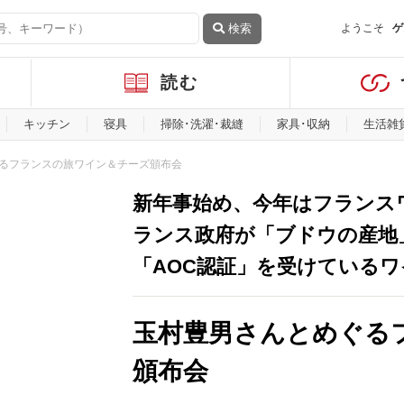
検索
ようこそ
ゲ
読む
キッチン
寝具
掃除･洗濯･裁縫
家具･収納
生活雑
るフランスの旅ワイン＆チーズ頒布会
新年事始め、今年はフランス
ランス政府が「ブドウの産地
「AOC認証」を受けている
玉村豊男さんとめぐる
頒布会