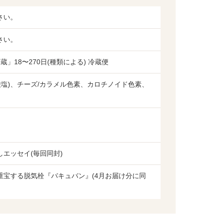
さい。
さい。
蔵」18〜270日(種類による) 冷蔵便
酸塩)、チーズ/カラメル色素、カロチノイド色素、
エッセイ(毎回同封)
重宝する脱気栓『バキュバン』(4月お届け分に同