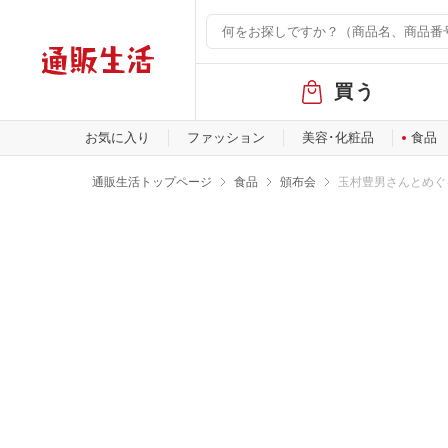
グ
買う
ロ
ー
バ
お気に入り
ファッション
美容･化粧品
食品
ル
メ
通販生活トップページ
食品
頒布会
玉村豊男さんとめぐ
ニ
ュ
ー