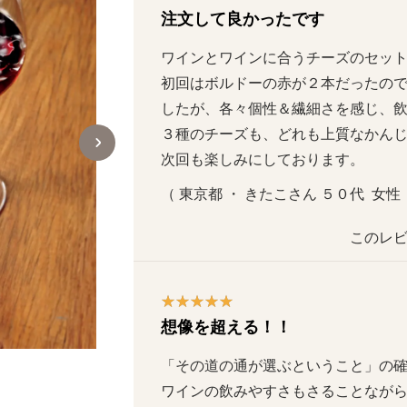
注文して良かったです
ワインとワインに合うチーズのセット
初回はボルドーの赤が２本だったの
したが、各々個性＆繊細さを感じ、飲み
３種のチーズも、どれも上質なかんじで
次回も楽しみにしております。
（ 東京都 ・ きたこさん ５０代  女性  
このレビ
想像を超える！！
「その道の通が選ぶということ」の確実
案内人・玉村豊男さん
ワインの飲みやすさもさることなが
エッセイスト、画家、ワイナリーオーナー。パ