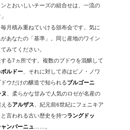
インとおいしいチーズの組合せは、一流の
す」
毎月積み重ねていける頒布会です。
気に
れがあなたの「基準」。同じ産地のワイン
してみてください。
する7ヵ所です。複数のブドウを混醸して
の
ボルドー
、それに対して赤はピノ・ノワ
ブドウだけの醸造で知られる
ブルゴーニ
ーヌ
、柔らかな甘みで人気のロゼが名産の
超える
アルザス
、紀元前6世紀にフェニキア
たと言われる古い歴史を持つ
ラングドッ
シャンパーニュ
……。