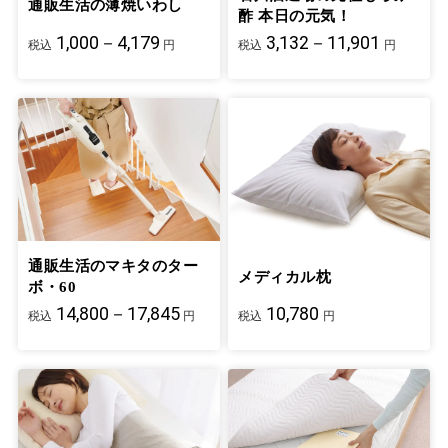
通販生活の薄焼いわし
酢 本日の元気！
1,000－4,179
3,132－11,901
税込
円
税込
円
通販生活のマキタのター
メディカル枕
ボ・60
14,800－17,845
10,780
税込
円
税込
円