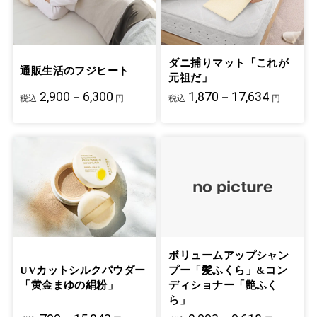
ダニ捕りマット「これが
通販生活のフジヒート
元祖だ」
2,900－6,300
1,870－17,634
税込
円
税込
円
ボリュームアップシャン
UVカットシルクパウダー
プー「髪ふくら」&コン
「黄金まゆの絹粉」
ディショナー「艶ふく
ら」