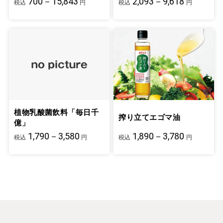
700－15,843
2,093－9,618
税込
円
税込
円
植物乳酸菌飲料「毎日千
搾り立てエゴマ油
億」
1,790－3,580
1,890－3,780
税込
円
税込
円