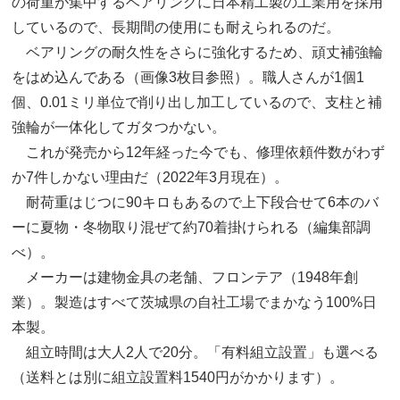
の荷重が集中するベアリングに日本精工製の工業用を採用
しているので、長期間の使用にも耐えられるのだ。
ベアリングの耐久性をさらに強化するため、頑丈補強輪
をはめ込んである（画像3枚目参照）。職人さんが1個1
個、0.01ミリ単位で削り出し加工しているので、支柱と補
強輪が一体化してガタつかない。
これが発売から12年経った今でも、修理依頼件数がわず
か7件しかない理由だ（2022年3月現在）。
耐荷重はじつに90キロもあるので上下段合せて6本のバ
ーに夏物・冬物取り混ぜて約70着掛けられる（編集部調
べ）。
メーカーは建物金具の老舗、フロンテア（1948年創
業）。製造はすべて茨城県の自社工場でまかなう100%日
本製。
組立時間は大人2人で20分。「有料組立設置」も選べる
（送料とは別に組立設置料1540円がかかります）。