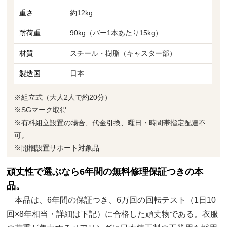
重さ
約12kg
耐荷重
90kg（バー1本あたり15kg）
材質
スチール・樹脂（キャスター部）
製造国
日本
※組立式（大人2人で約20分）
※SGマーク取得
※有料組立設置の場合、代金引換、曜日・時間帯指定配達不
可。
※開梱設置サポート対象品
頑丈性で選ぶなら6年間の無料修理保証つきの本
品。
本品は、6年間の保証つき、6万回の回転テスト（1日10
回×8年相当・詳細は下記）に合格した頑丈物である。衣服