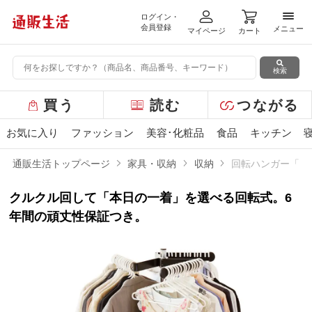
ログイン・
メニ
会員登録
メニュー
マイページ
カート
検索
グ
買う
読む
つながる
ロ
ー
お気に入り
ファッション
美容･化粧品
食品
キッチン
バ
ル
通販生活トップページ
家具・収納
収納
回転ハンガー「森
メ
ニ
クルクル回して「本日の一着」を選べる回転式。6
ュ
ー
年間の頑丈性保証つき。