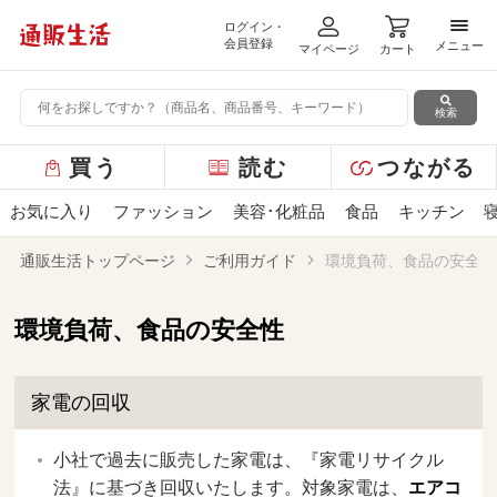
ログイン・
メニ
会員登録
メニュー
マイページ
カート
検索
グ
買う
読む
つながる
ロ
ー
お気に入り
ファッション
美容･化粧品
食品
キッチン
バ
ル
通販生活トップページ
ご利用ガイド
環境負荷、食品の安全性
メ
ニ
ュ
環境負荷、食品の安全性
ー
家電の回収
小社で過去に販売した家電は、『家電リサイクル
法』に基づき回収いたします。対象家電は、
エアコ