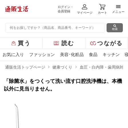
ログイン・
メニ
会員登録
メニュー
マイページ
カート
検索
グ
買う
読む
つながる
ロ
ー
お気に入り
ファッション
美容･化粧品
食品
キッチン
バ
ル
通販生活トップページ
健康づくり
血圧・白内障・歯周病対策
メ
ニ
「除菌水」をつくって洗い流す口腔洗浄機は、本機
ュ
ー
以外に見当りません。