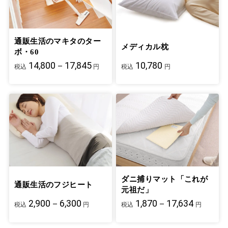
通販生活のマキタのター
メディカル枕
ボ・60
14,800－17,845
10,780
税込
円
税込
円
ダニ捕りマット「これが
通販生活のフジヒート
元祖だ」
2,900－6,300
1,870－17,634
税込
円
税込
円