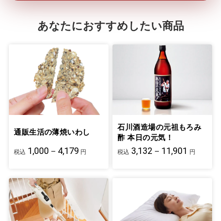
あなたにおすすめしたい商品
石川酒造場の元祖もろみ
通販生活の薄焼いわし
酢 本日の元気！
1,000－4,179
3,132－11,901
税込
円
税込
円