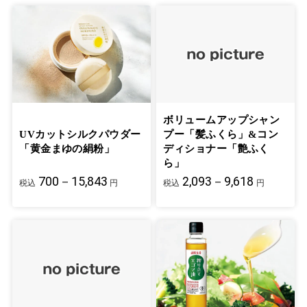
ボリュームアップシャン
UVカットシルクパウダー
プー「髪ふくら」&コン
「黄金まゆの絹粉」
ディショナー「艶ふく
ら」
700－15,843
2,093－9,618
税込
円
税込
円