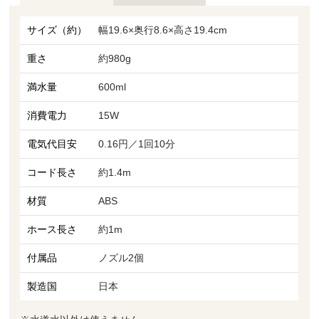
サイズ（約）
幅19.6×奥行8.6×高さ19.4cm
重さ
約980g
満水量
600ml
消費電力
15W
電気代目安
0.16円／1回10分
コード長さ
約1.4m
材質
ABS
ホース長さ
約1m
付属品
ノズル2個
製造国
日本