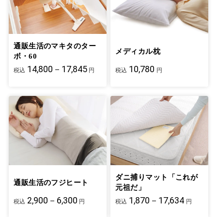
通販生活のマキタのター
メディカル枕
ボ・60
14,800－17,845
10,780
税込
円
税込
円
ダニ捕りマット「これが
通販生活のフジヒート
元祖だ」
2,900－6,300
1,870－17,634
税込
円
税込
円