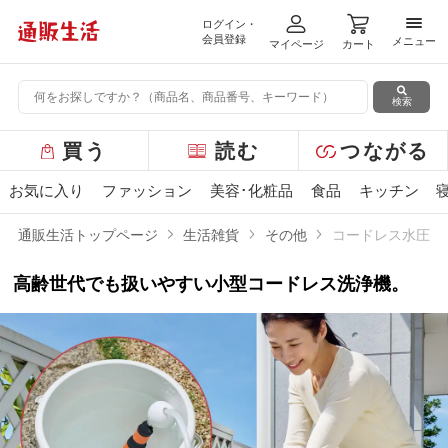
ログイン・
メニ
会員登録
メニュー
マイページ
カート
検索
グ
買う
読む
つながる
ロ
ー
お気に入り
ファッション
美容･化粧品
食品
キッチン
バ
ル
通販生活トップページ
生活雑貨
その他
コードレス水圧洗
メ
ニ
高齢世代でも扱いやすい小型コードレス洗浄機。
ュ
ー