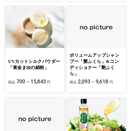
ボリュームアップシャン
UVカットシルクパウダー
プー「髪ふくら」&コン
「黄金まゆの絹粉」
ディショナー「艶ふく
ら」
700－15,843
2,093－9,618
税込
円
税込
円