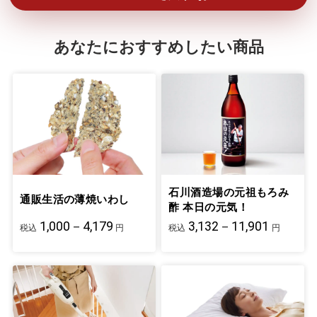
あなたにおすすめしたい商品
石川酒造場の元祖もろみ
通販生活の薄焼いわし
酢 本日の元気！
1,000－4,179
3,132－11,901
税込
円
税込
円