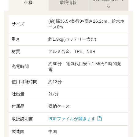
仕様
環境情報
ら
(約)幅36.5×奥行9×高さ26.2cm、給水ホ
サイズ
ース6m
重さ
約1.9kg(バッテリー含む)
材質
アルミ合金、TPE、NBR
約60分 電気代目安：1.55円/1時間充
充電時間
電
使用可能時間
約13分
吐出量
2L/分
付属品
収納ケース
PDFファイルが開きます
取扱説明書
製造国
中国