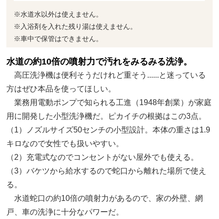
※水道水以外は使えません。
※入浴剤を入れた残り湯は使えません。
※車中で保管はできません。
水道の約10倍の噴射力で汚れをみるみる洗浄。
高圧洗浄機は便利そうだけれど重そう......と迷っている
方はぜひ本品を使ってほしい。
業務用電動ポンプで知られる工進（1948年創業）が家庭
用に開発した小型洗浄機だ。ピカイチの根拠はこの3点。
（1）ノズルサイズ50センチの小型設計。本体の重さは1.9
キロなので女性でも扱いやすい。
（2）充電式なのでコンセントがない屋外でも使える。
（3）バケツから給水するので蛇口から離れた場所で使え
る。
水道蛇口の約10倍の噴射力があるので、家の外壁、網
戸、車の洗浄に十分なパワーだ。