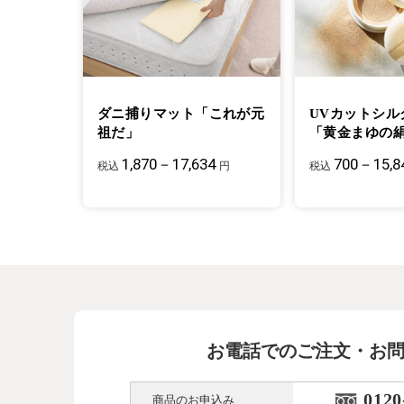
ダニ捕りマット「これが元
UVカットシル
祖だ」
「黄金まゆの
1,870－17,634
700－15,8
税込
円
税込
お電話でのご注文・お
0120
商品のお申込み