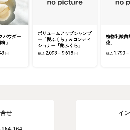
ボリュームアップシャンプ
クパウダー
植物乳酸菌
ー「髪ふくら」&コンディ
絹粉」
億」
ショナー「艶ふくら」
43
2,093－9,618
1,790－
円
税込
円
税込
問合せ
イン
-164-164