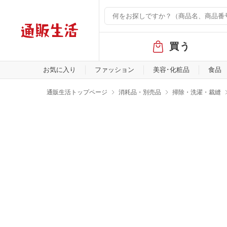
グ
買う
ロ
ー
バ
お気に入り
ファッション
美容･化粧品
食品
ル
メ
通販生活トップページ
消耗品・別売品
掃除・洗濯・裁縫
ニ
ュ
ー