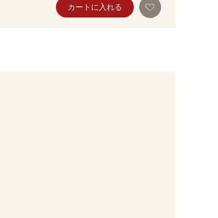
お
カートに入れる
気
に
入
り
に
追
加