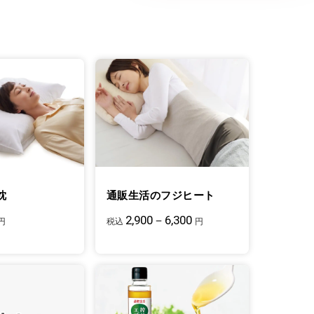
枕
通販生活のフジヒート
2,900－6,300
円
税込
円