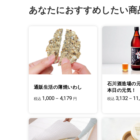
あなたにおすすめしたい商
石川酒造場の
通販生活の薄焼いわし
本日の元気！
1,000－4,179
3,132－11
税込
円
税込