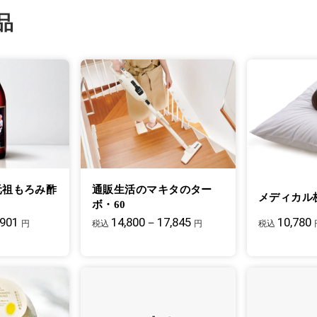
品
元祖もろみ酢
通販生活のマキタのター
メディカル
ボ・60
,901
14,800－17,845
10,780
円
税込
円
税込