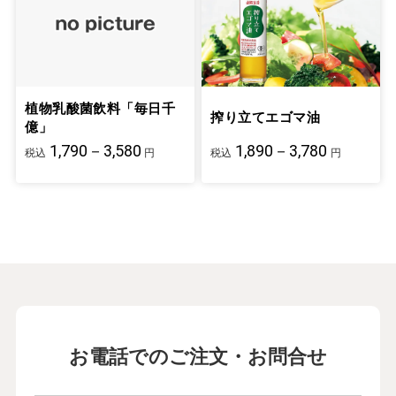
植物乳酸菌飲料「毎日千
搾り立てエゴマ油
億」
1,790－3,580
1,890－3,780
税込
円
税込
円
お電話でのご注文・お問合せ