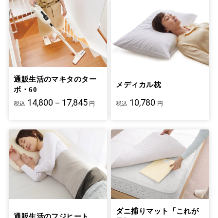
通販生活のマキタのター
メディカル枕
ボ・60
14,800－17,845
10,780
税込
円
税込
円
ダニ捕りマット「これが
通販生活のフジヒート