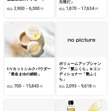
元祖だ」
2,900－6,300
1,870－17,634
税込
円
税込
円
ボリュームアップシャン
UVカットシルクパウダー
プー「髪ふくら」&コン
「黄金まゆの絹粉」
ディショナー「艶ふく
ら」
700－15,843
2,093－9,618
税込
円
税込
円