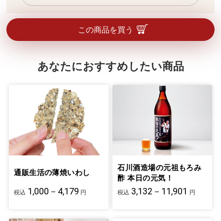
この商品を買う
あなたにおすすめしたい商品
石川酒造場の元祖もろみ
通販生活の薄焼いわし
酢 本日の元気！
1,000－4,179
3,132－11,901
税込
円
税込
円