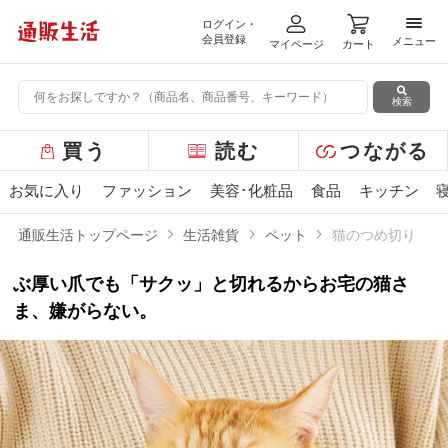
ログイン・
メニ
会員登録
メニュー
マイページ
カート
検索
グ
買う
読む
つながる
ロ
ー
お気に入り
ファッション
美容･化粧品
食品
キッチン
バ
ル
通販生活トップページ
生活雑貨
ペット
猫のつめ切り
メ
ニ
ぶ厚い爪でも「サクッ」と切れるからお宅の猫さ
ュ
ー
ま、嫌がらない。