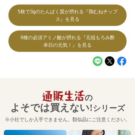
5枚で3gのたんぱく質が摂れる『鶏むねチップ
ス』を見る
9種の必須アミノ酸が摂れる『元祖もろみ酢
本日の元気！』を見る
の
よそでは買えない!
シリーズ
※小社でしか入手できません。類似品にご注意ください。