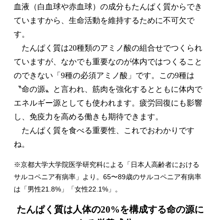
血液（白血球や赤血球）の成分もたんぱく質からでき
ていますから、生命活動を維持するために不可欠で
す。
たんぱく質は20種類のアミノ酸の組合せでつくられ
ていますが、なかでも重要なのが体内ではつくること
のできない「9種の必須アミノ酸」です。この9種は
〝命の源〟と言われ、筋肉を強化するとともに体内で
エネルギー源としても使われます。疲労回復にも影響
し、免疫力を高める働きも期待できます。
たんぱく質を食べる重要性、これでおわかりです
ね。
※京都大学大学院医学研究科による「日本人高齢者における
サルコペニア有病率」より。65〜89歳のサルコペニア有病率
は「男性21.8%」「女性22.1%」。
たんぱく質は人体の20%を構成する命の源に