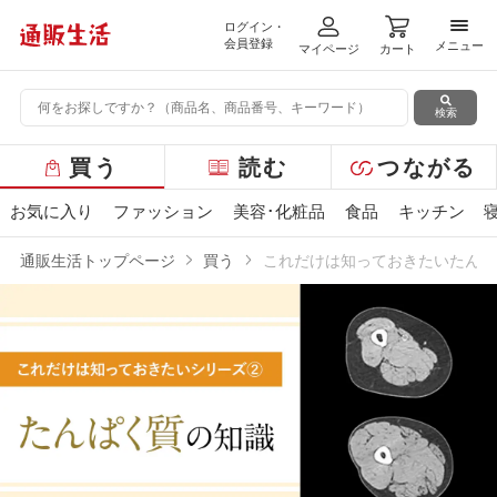
ログイン・
メニ
会員登録
メニュー
マイページ
カート
検索
グ
買う
読む
つながる
ロ
ー
お気に入り
ファッション
美容･化粧品
食品
キッチン
バ
ル
通販生活トップページ
買う
これだけは知っておきたいたんぱ
メ
ニ
ュ
ー