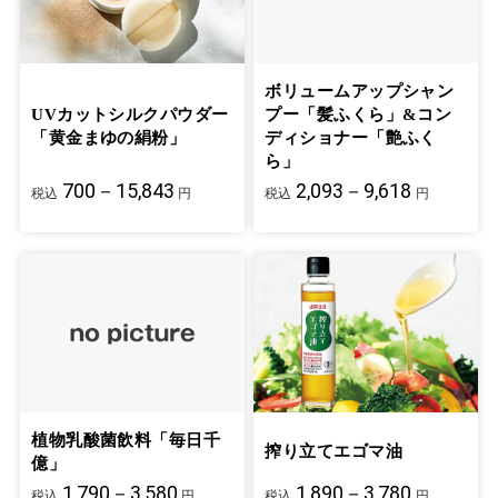
ボリュームアップシャン
UVカットシルクパウダー
プー「髪ふくら」&コン
「黄金まゆの絹粉」
ディショナー「艶ふく
ら」
700－15,843
2,093－9,618
税込
円
税込
円
植物乳酸菌飲料「毎日千
搾り立てエゴマ油
億」
1,790－3,580
1,890－3,780
税込
円
税込
円