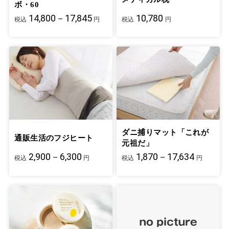
ボ・60
14,800－17,845
10,780
税込
円
税込
円
ダニ捕りマット「これが
通販生活のフジヒート
元祖だ」
2,900－6,300
1,870－17,634
税込
円
税込
円