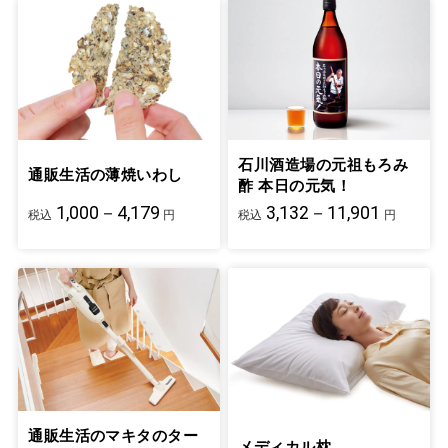
石川酒造場の元祖もろみ
通販生活の薄焼いわし
酢 本日の元気！
1,000－4,179
3,132－11,901
税込
円
税込
円
通販生活のマキタのター
メディカル枕