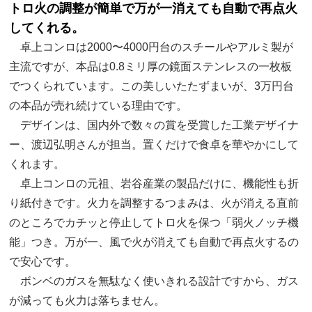
トロ火の調整が簡単で万が一消えても自動で再点火
してくれる。
卓上コンロは2000〜4000円台のスチールやアルミ製が
主流ですが、本品は0.8ミリ厚の鏡面ステンレスの一枚板
でつくられています。この美しいたたずまいが、3万円台
の本品が売れ続けている理由です。
デザインは、国内外で数々の賞を受賞した工業デザイナ
ー、渡辺弘明さんが担当。置くだけで食卓を華やかにして
くれます。
卓上コンロの元祖、岩谷産業の製品だけに、機能性も折
り紙付きです。火力を調整するつまみは、火が消える直前
のところでカチッと停止してトロ火を保つ「弱火ノッチ機
能」つき。万が一、風で火が消えても自動で再点火するの
で安心です。
ボンベのガスを無駄なく使いきれる設計ですから、ガス
が減っても火力は落ちません。