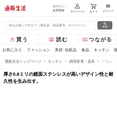
ログイン・
メニ
会員登録
メニュー
マイページ
カート
検索
グ
買う
読む
つながる
ロ
ー
お気に入り
ファッション
美容･化粧品
食品
キッチン
バ
ル
通販生活トップページ
キッチン
調理家電・器具
アモルフ
メ
ニ
厚さ0.8ミリの鏡面ステンレスが高いデザイン性と耐
ュ
ー
久性を生み出す。