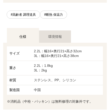
#高齢者 調理道具
#断熱 保温力
仕様
環境情報
2.2L：幅16×奥行21×高さ32cm
サイズ
3L：幅16×奥行21×高さ38cm
2.2L：1.8kg
重さ
3L：2kg
材質
ステンレス、PP、シリコン
製造国
中国
※消耗品（中栓・パッキン）は無料修理の対象外です。