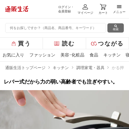
ログイン・
メニ
会員登録
メニュー
マイページ
カート
検索
グ
買う
読む
つながる
ロ
ー
お気に入り
ファッション
美容･化粧品
食品
キッチン
バ
ル
通販生活トップページ
キッチン
調理家電・器具
かる押し
メ
ニ
レバー式だから力の弱い高齢者でも注ぎやすい。
ュ
ー