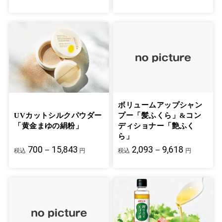
ボリュームアップシャン
UVカットシルクパウダー
プー「髪ふくら」&コン
「黄金まゆの絹粉」
ディショナー「艶ふく
ら」
700－15,843
2,093－9,618
税込
円
税込
円