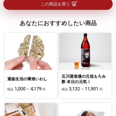
この商品を買う
あなたにおすすめしたい商品
石川酒造場の元祖もろみ
通販生活の薄焼いわし
酢 本日の元気！
1,000－4,179
3,132－11,901
税込
円
税込
円