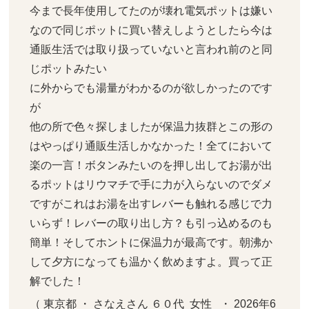
今まで長年使用してたのが壊れ電気ポットは嫌い
なので同じポットに買い替えしようとしたら今は
通販生活では取り扱っていないと言われ前のと同
じポットみたい

に外からでも湯量がわかるのが欲しかったのです
が

他の所で色々探しましたが保温力抜群とこの形の
はやっぱり通販生活しかなかった！全てにおいて
楽の一言！ボタンみたいのを押し出してお湯が出
るポットはリウマチで手に力が入らないのでダメ
ですがこれはお湯を出すレバーも触れる感じで力
いらず！レバーの取り出し方？も引っ込めるのも
簡単！そしてホントに保温力が最高です。朝沸か
して夕方になっても温かく飲めますよ。買って正
解でした！
（ 東京都 ・ さなえさん ６０代  女性   ・ 2026年6