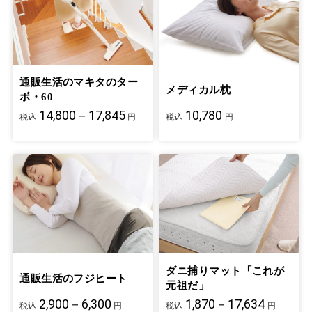
通販生活のマキタのター
メディカル枕
ボ・60
14,800－17,845
10,780
税込
円
税込
円
ダニ捕りマット「これが
通販生活のフジヒート
元祖だ」
2,900－6,300
1,870－17,634
税込
円
税込
円