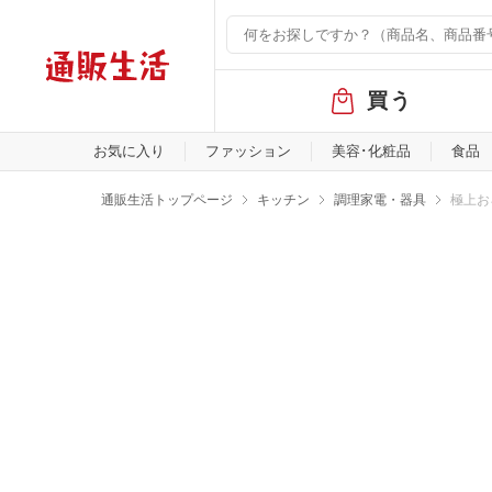
グ
買う
ロ
ー
バ
お気に入り
ファッション
美容･化粧品
食品
ル
メ
通販生活トップページ
キッチン
調理家電・器具
極上お
ニ
ュ
ー