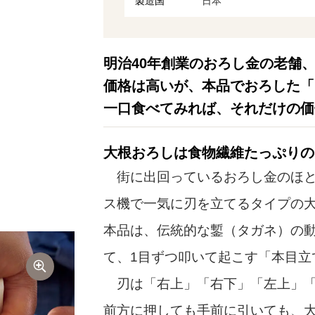
製造国
日本
明治40年創業のおろし金の老舗
価格は高いが、本品でおろした「
一口食べてみれば、それだけの価
大根おろしは食物繊維たっぷりの
街に出回っているおろし金のほと
ス機で一気に刃を立てるタイプの大
本品は、伝統的な鏨（タガネ）の
て、1目ずつ叩いて起こす「本目立
刃は「右上」「右下」「左上」「
前方に押しても手前に引いても、