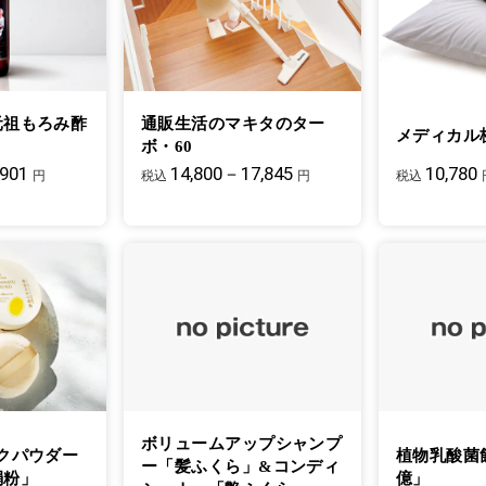
元祖もろみ酢
通販生活のマキタのター
メディカル
ボ・60
,901
14,800－17,845
10,780
円
税込
円
税込
ボリュームアップシャンプ
クパウダー
植物乳酸菌
ー「髪ふくら」&コンディ
絹粉」
億」