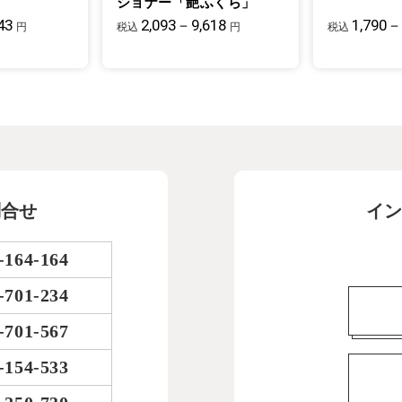
ショナー「艶ふくら」
43
2,093－9,618
1,790－
円
税込
円
税込
問合せ
イン
-164-164
-701-234
-701-567
-154-533