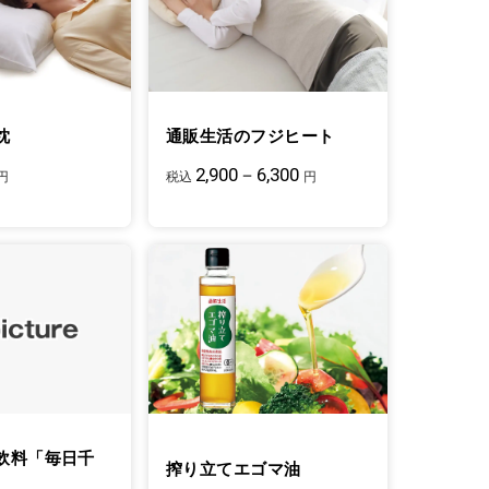
枕
通販生活のフジヒート
2,900－6,300
円
税込
円
飲料「毎日千
搾り立てエゴマ油