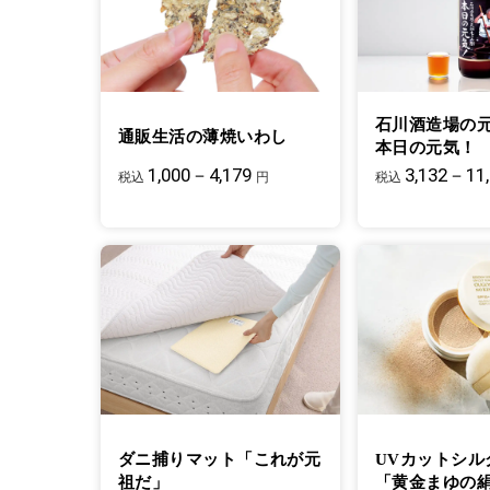
石川酒造場の
通販生活の薄焼いわし
本日の元気！
1,000－4,179
3,132－11
税込
円
税込
ダニ捕りマット「これが元
UVカットシル
祖だ」
「黄金まゆの