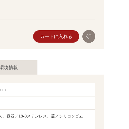
お
カートに入れる
気
に
入
り
に
追
加
環境情報
9cm
レス、容器／18-8ステンレス、蓋／シリコンゴム