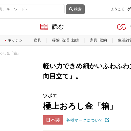
検索
ようこそ
ゲ
読む
キッチン
寝具
掃除･洗濯･裁縫
家具･収納
生活雑
ろし金「箱」
軽い力できめ細かいふわふわ
向目立て」。
ツボエ
極上おろし金「箱」
日本製
各種マークについて