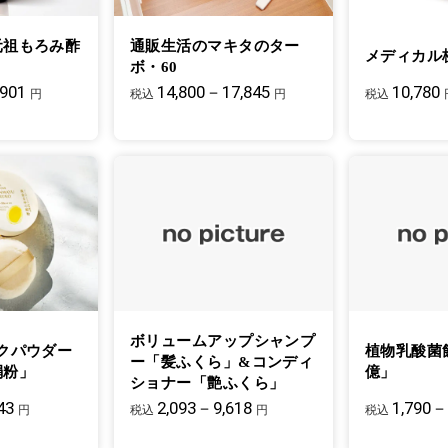
元祖もろみ酢
通販生活のマキタのター
メディカル
ボ・60
,901
14,800－17,845
10,780
円
税込
円
税込
ボリュームアップシャンプ
クパウダー
植物乳酸菌
ー「髪ふくら」&コンディ
絹粉」
億」
ショナー「艶ふくら」
43
2,093－9,618
1,790－
円
税込
円
税込