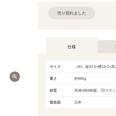
売り切れました
仕様
サイズ
（約）縦20.5×横19.2×高さ
重さ
約985g
材質
本体/ABS樹脂、刃/ステ
製造国
日本