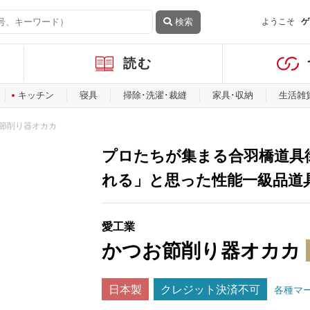
検索
ようこそ
ゲ
読む
キッチン
寝具
掃除･洗濯･裁縫
家具･収納
生活雑
節削り器オカカ
プロたちが集まる合羽橋道具
れる」と思った性能一級品道
愛工業
かつお節削り器オカカ
日本製
クレジット決済不可
各種マ