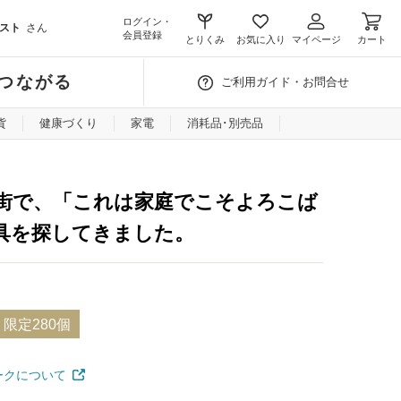
ログイン・
スト
さん
会員登録
とりくみ
お気に入り
マイページ
カート
つながる
ご利用ガイド・お問合せ
貨
健康づくり
家電
消耗品･別売品
街で、「これは家庭でこそよろこば
具を探してきました。
限定280個
ークについて