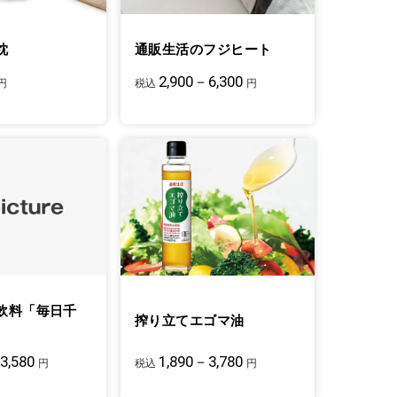
枕
通販生活のフジヒート
2,900－6,300
円
税込
円
飲料「毎日千
搾り立てエゴマ油
3,580
1,890－3,780
円
税込
円