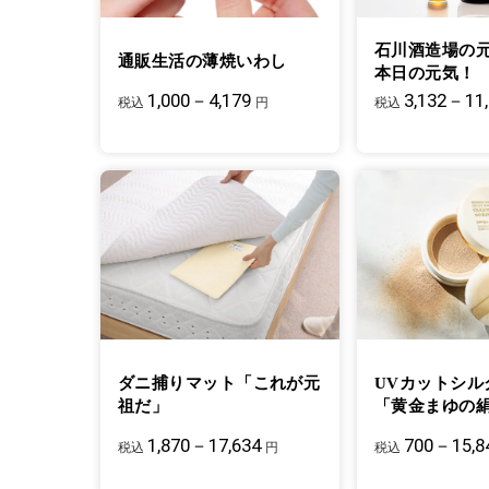
石川酒造場の
通販生活の薄焼いわし
本日の元気！
1,000－4,179
3,132－11
税込
円
税込
ダニ捕りマット「これが元
UVカットシル
祖だ」
「黄金まゆの
1,870－17,634
700－15,8
税込
円
税込