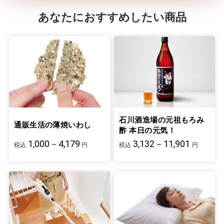
あなたにおすすめしたい商品
石川酒造場の元祖もろみ
通販生活の薄焼いわし
酢 本日の元気！
1,000－4,179
3,132－11,901
税込
円
税込
円