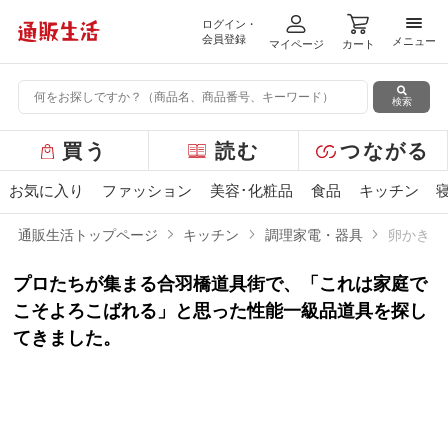
ログイン・
メニ
会員登録
メニュー
マイページ
カート
検索
グ
買う
読む
つながる
ロ
ー
お気に入り
ファッション
美容･化粧品
食品
キッチン
バ
ル
通販生活トップページ
キッチン
調理家電・器具
卵かきま
メ
ニ
プロたちが集まる合羽橋道具街で、「これは家庭で
ュ
ー
こそよろこばれる」と思った性能一級品道具を探し
てきました。