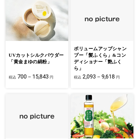
ボリュームアップシャン
UVカットシルクパウダー
プー「髪ふくら」&コン
「黄金まゆの絹粉」
ディショナー「艶ふく
ら」
700－15,843
2,093－9,618
税込
円
税込
円