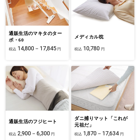
通販生活のマキタのター
メディカル枕
ボ・60
14,800－17,845
10,780
税込
円
税込
円
ダニ捕りマット「これが
通販生活のフジヒート
元祖だ」
2,900－6,300
1,870－17,634
税込
円
税込
円