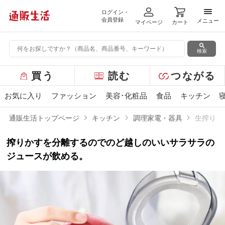
ログイン・
メニ
会員登録
メニュー
マイページ
カート
検索
グ
買う
読む
つながる
ロ
ー
お気に入り
ファッション
美容･化粧品
食品
キッチン
バ
ル
通販生活トップページ
キッチン
調理家電・器具
生搾りス
メ
ニ
搾りかすを分離するのでのど越しのいいサラサラの
ュ
ー
ジュースが飲める。