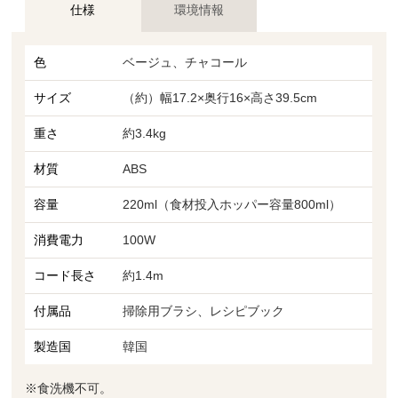
仕様
環境情報
色
ベージュ、チャコール
サイズ
（約）幅17.2×奥行16×高さ39.5cm
重さ
約3.4kg
材質
ABS
容量
220ml（食材投入ホッパー容量800ml）
消費電力
100W
コード長さ
約1.4m
付属品
掃除用ブラシ、レシピブック
製造国
韓国
※食洗機不可。