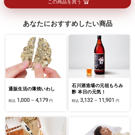
この商品を買う
あなたにおすすめしたい商品
石川酒造場の元祖もろみ
通販生活の薄焼いわし
酢 本日の元気！
1,000－4,179
3,132－11,901
税込
円
税込
円