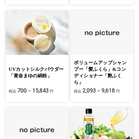
ボリュームアップシャン
UVカットシルクパウダー
プー「髪ふくら」&コン
「黄金まゆの絹粉」
ディショナー「艶ふく
ら」
700－15,843
2,093－9,618
税込
円
税込
円