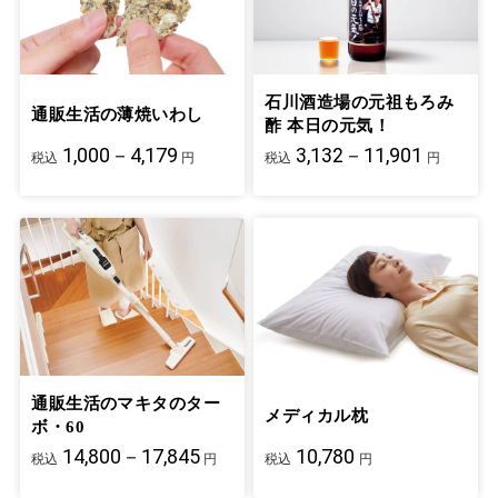
石川酒造場の元祖もろみ
通販生活の薄焼いわし
酢 本日の元気！
1,000－4,179
3,132－11,901
税込
円
税込
円
通販生活のマキタのター
メディカル枕
ボ・60
14,800－17,845
10,780
税込
円
税込
円