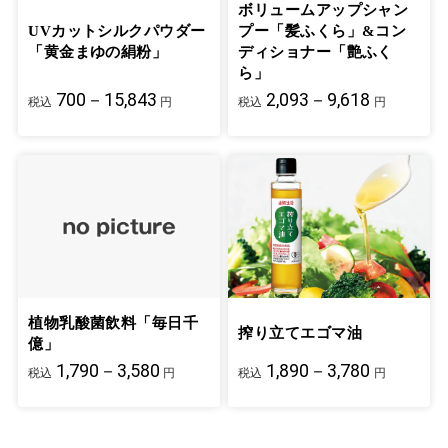
ボリュームアップシャン
UVカットシルクパウダー
プー「髪ふくら」&コン
「黄金まゆの絹粉」
ディショナー「艶ふく
ら」
700－15,843
2,093－9,618
税込
円
税込
円
植物乳酸菌飲料「毎日千
搾り立てエゴマ油
億」
1,790－3,580
1,890－3,780
税込
円
税込
円