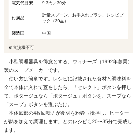
電気代目安
9.3円／30分
計量スプーン、お手入れブラシ、レシピブ
付属品
ック（30品）
製造国
中国
※食洗機不可
小型調理器具を得意とする、ウィナーズ（1992年創業）
製のスープメーカーです。
使い方は簡単です。レシピに記載された食材と調味料を
全て本体に入れて蓋をしたら、「セレクト」ボタンを押し
て、ポタージュなら「ポタージュ」ボタンを、スープなら
「スープ」ボタンを選ぶだけ。
本体底部の4枚回転刃が食材を粉砕→攪拌し、ヒーター
が熱を加えて調理します。どのレシピも20〜35分で完成し
ます。