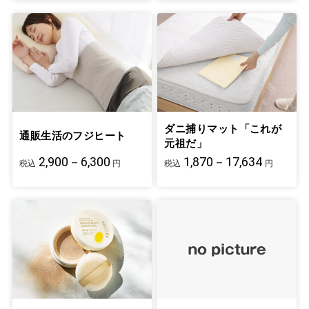
ダニ捕りマット「これが
通販生活のフジヒート
元祖だ」
2,900－6,300
1,870－17,634
税込
円
税込
円