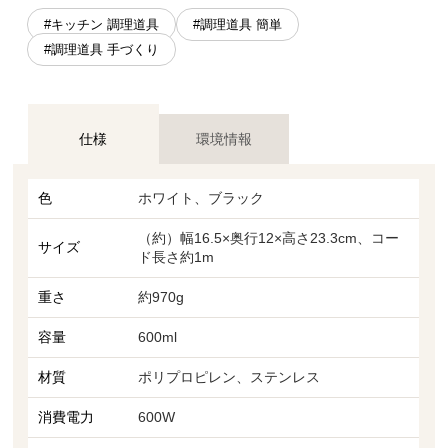
#キッチン 調理道具
#調理道具 簡単
#調理道具 手づくり
仕様
環境情報
色
ホワイト、ブラック
（約）幅16.5×奥行12×高さ23.3cm、コー
サイズ
ド長さ約1m
重さ
約970g
容量
600ml
材質
ポリプロピレン、ステンレス
消費電力
600W