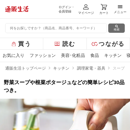
ログイン・
メニ
会員登録
メニュー
マイページ
カート
検索
グ
買う
読む
つながる
ロ
ー
お気に入り
ファッション
美容･化粧品
食品
キッチン
バ
ル
通販生活トップページ
キッチン
調理家電・器具
スープポ
メ
ニ
野菜スープや根菜ポタージュなどの簡単レシピ30品
ュ
ー
つき。