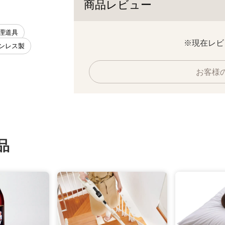
商品レビュー
調理道具
※現在レビ
テンレス製
お客様
品