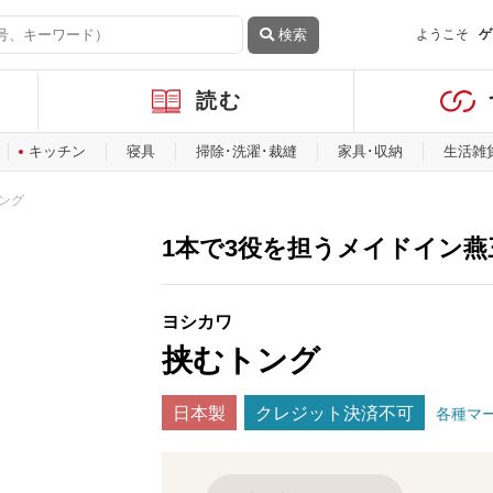
検索
ようこそ
ゲ
読む
キッチン
寝具
掃除･洗濯･裁縫
家具･収納
生活雑
ング
1本で3役を担うメイドイン燕
ヨシカワ
挟むトング
日本製
クレジット決済不可
各種マ