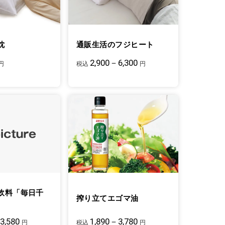
枕
通販生活のフジヒート
2,900－6,300
円
税込
円
飲料「毎日千
搾り立てエゴマ油
3,580
1,890－3,780
円
税込
円