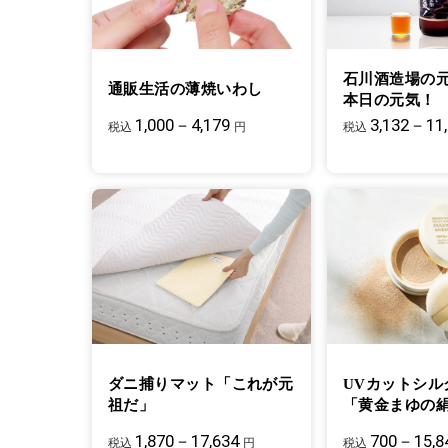
石川酒造場の
通販生活の薄焼いわし
本日の元気！
1,000－4,179
3,132－11
税込
円
税込
ダニ捕りマット「これが元
UVカットシル
祖だ」
「黄金まゆの
1,870－17,634
700－15,8
税込
円
税込