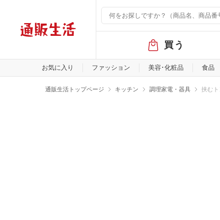
グ
買う
ロ
ー
バ
お気に入り
ファッション
美容･化粧品
食品
ル
メ
通販生活トップページ
キッチン
調理家電・器具
挟むト
ニ
ュ
ー