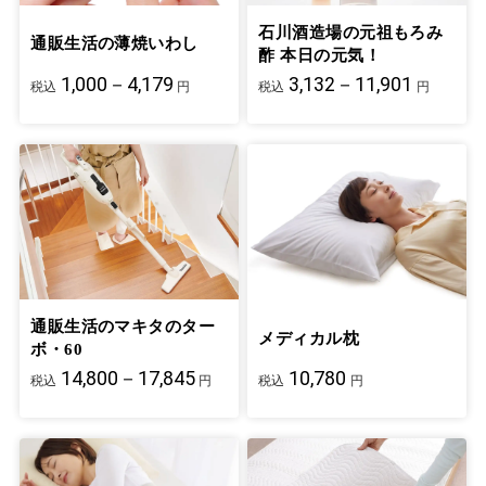
石川酒造場の元祖もろみ
通販生活の薄焼いわし
酢 本日の元気！
1,000－4,179
3,132－11,901
税込
円
税込
円
通販生活のマキタのター
メディカル枕
ボ・60
14,800－17,845
10,780
税込
円
税込
円