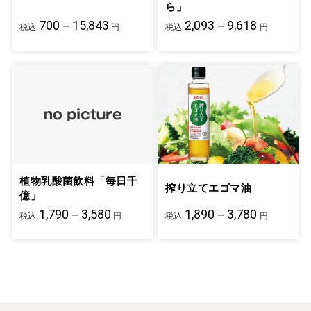
ら」
700－15,843
2,093－9,618
税込
円
税込
円
植物乳酸菌飲料「毎日千
搾り立てエゴマ油
億」
1,790－3,580
1,890－3,780
税込
円
税込
円