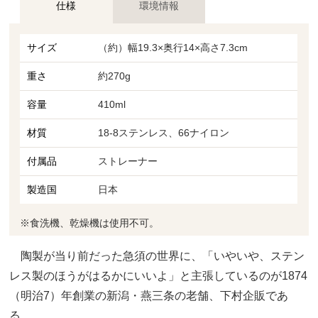
仕様
環境情報
サイズ
（約）幅19.3×奥行14×高さ7.3cm
重さ
約270g
容量
410ml
材質
18-8ステンレス、66ナイロン
付属品
ストレーナー
製造国
日本
※食洗機、乾燥機は使用不可。
陶製が当り前だった急須の世界に、「いやいや、ステン
レス製のほうがはるかにいいよ」と主張しているのが1874
（明治7）年創業の新潟・燕三条の老舗、下村企販であ
る。