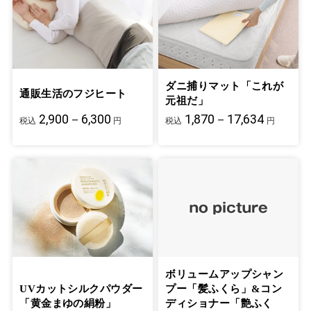
ダニ捕りマット「これが
通販生活のフジヒート
元祖だ」
2,900－6,300
1,870－17,634
税込
円
税込
円
ボリュームアップシャン
UVカットシルクパウダー
プー「髪ふくら」&コン
「黄金まゆの絹粉」
ディショナー「艶ふく