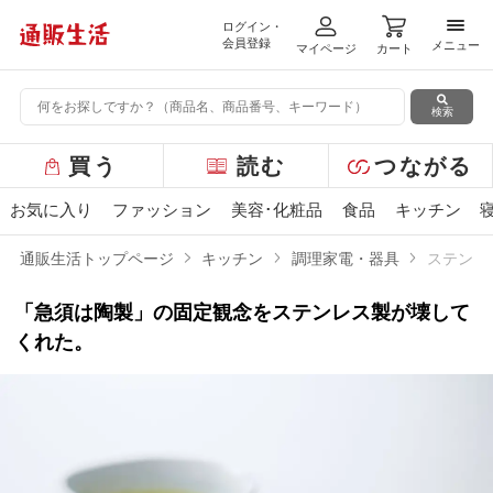
ログイン・
メニ
会員登録
メニュー
マイページ
カート
検索
グ
買う
読む
つながる
ロ
ー
お気に入り
ファッション
美容･化粧品
食品
キッチン
バ
ル
通販生活トップページ
キッチン
調理家電・器具
ステンレ
メ
ニ
「急須は陶製」の固定観念をステンレス製が壊して
ュ
ー
くれた。