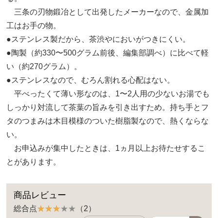
三条の刃物鍛冶として出発したメーカーなので、金属加
工はお手の物。
●ステンレス製だから、茶渋やにおいがつきにくい。
●陶製（約330〜500グラム前後、編集部調べ）に比べて軽
い（約270グラム）。
●ステンレスなので、むろん割れる心配はない。
平べったくて薄い形なのは、1〜2人用の少ないお湯でも
しっかり対流して茶葉の旨みを引き出すため。持ち手とフ
タのつまみは木目模様のついた樹脂製なので、熱くならな
い。
お申込みが集中したときは、1ヵ月以上お待たせするこ
とがあります。
商品レビュー
総合点
（2）