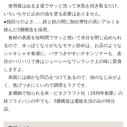
使用後はぬるま湯でサッと洗って水気を拭き取るだけ。
いちいちサビ止めの油を塗る必要はありません。
●熱回りのよさ……鉄と鉄の間に熱伝導性の高いアルミを
挟んだ3層構造を採用。
食材の表面を短時間でサッと焼いて水分を閉じ込められ
るので、水っぽくなりがちなモヤシ炒めは、お店のような
シャキシャキ食感に。パサつきやすいチキンソテーも、皮
目がパリパリで身はジューシーなワンランク上の味に変身
しますよ。
表面には細かな凹凸をつけてあるので、油のなじみがよ
く、焦げつきにくいので調理もラクです。
多層鍋で知られる米・ビタクラフト社（1939年創業）の
鉄フライパンの中でも、3層構造は通販生活のみの特注
品。