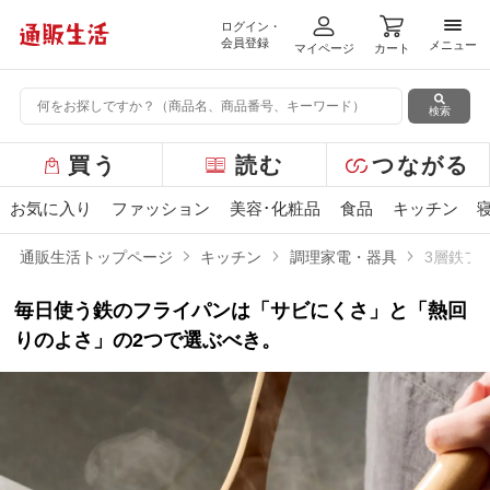
ログイン・
メニ
会員登録
メニュー
マイページ
カート
検索
グ
買う
読む
つながる
ロ
ー
お気に入り
ファッション
美容･化粧品
食品
キッチン
バ
ル
通販生活トップページ
キッチン
調理家電・器具
3層鉄フ
メ
ニ
毎日使う鉄のフライパンは「サビにくさ」と「熱回
ュ
ー
りのよさ」の2つで選ぶべき。