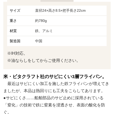
サイズ
直径24×高さ8.5×把手長さ22cm
重さ
約780g
材質
鉄、アルミ
製造国
中国
※IH対応。
※油ならしをしてからご使用ください。
米・ビタクラフト社のサビにくい3層フライパン。
最近はサビにくい加工を施した鉄フライパンが増えてき
ましたが、本品は熱回りにも工夫をこらしてあります。
●サビにくさ……船舶部品のサビ止めに採用されている
「窒化」の技術で鉄に窒素を浸透させ、表面の酸化を防
ぐ。