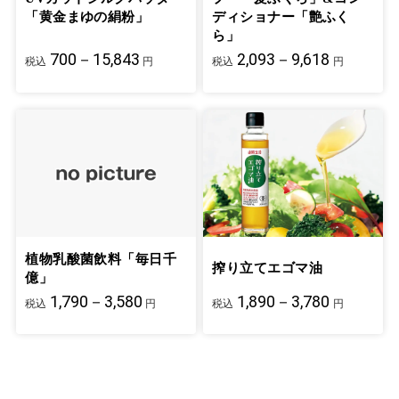
「黄金まゆの絹粉」
ディショナー「艶ふく
ら」
700－15,843
2,093－9,618
税込
円
税込
円
植物乳酸菌飲料「毎日千
搾り立てエゴマ油
億」
1,790－3,580
1,890－3,780
税込
円
税込
円