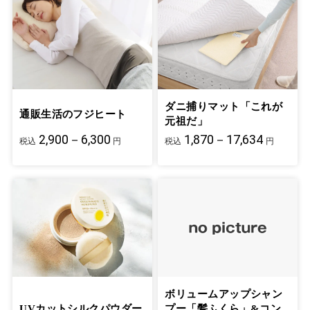
ダニ捕りマット「これが
通販生活のフジヒート
元祖だ」
2,900－6,300
1,870－17,634
税込
円
税込
円
ボリュームアップシャン
UVカットシルクパウダー
プー「髪ふくら」&コン