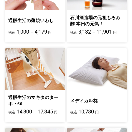
石川酒造場の元祖もろみ
通販生活の薄焼いわし
酢 本日の元気！
1,000－4,179
3,132－11,901
税込
円
税込
円
通販生活のマキタのター
メディカル枕
ボ・60
14,800－17,845
10,780
税込
円
税込
円