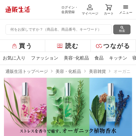
ログイン・
メニ
会員登録
メニュー
マイページ
カート
検索
グ
買う
読む
つながる
ロ
ー
お気に入り
ファッション
美容･化粧品
食品
キッチン
バ
ル
通販生活トップページ
美容・化粧品
美容雑貨
オーガニッ
メ
ニ
ュ
ー