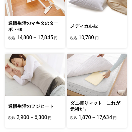
ベバ、ダグラス/ フランス
通販生活のマキタのター
メディカル枕
ボ・60
14,800－17,845
10,780
税込
円
税込
円
ダニ捕りマット「これが
通販生活のフジヒート
元祖だ」
2,900－6,300
1,870－17,634
税込
円
税込
円