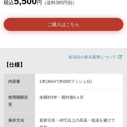
5,500
税込
円
（送料385円別）
ご購入はこちら
各項目の表示基準について
【仕様】
内容量
1本(30mlで約300プッシュ分)
使用期限目
未開封3年・開封後6ヵ月
安
保存方法
直射日光・40℃以上の高温・低温を避けて