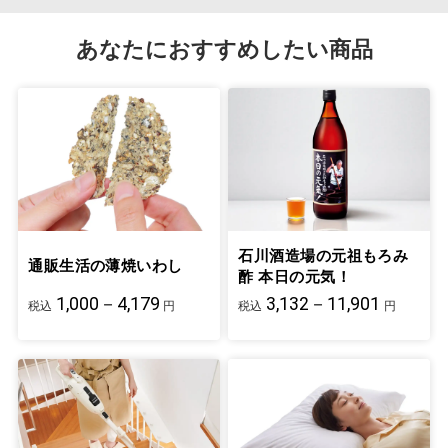
あなたにおすすめしたい商品
水
水/フランス
香料
スペアミント、ペパーミン
ト、ユーカリ、ローズマリ
ー、ブラックペッパー、パ
ルマローザ/ フランス
ナイトリラックス
石川酒造場の元祖もろみ
通販生活の薄焼いわし
酢 本日の元気！
エタノール
トウモロコシ/ フランス
1,000－4,179
3,132－11,901
税込
円
税込
円
香料
ベチバー、ラベンダー、ロ
ーレル、シダーウッド、パ
チョリ、サンダルウッド、
イランイラン、リッツアク