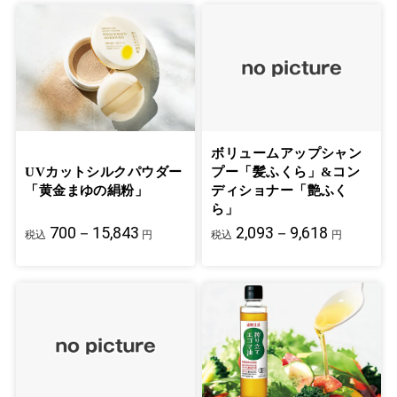
ボリュームアップシャン
UVカットシルクパウダー
プー「髪ふくら」&コン
「黄金まゆの絹粉」
ディショナー「艶ふく
ら」
700－15,843
2,093－9,618
税込
円
税込
円