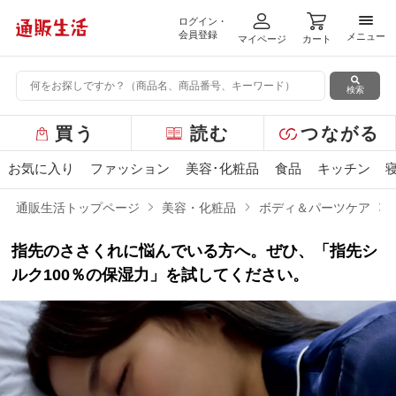
ログイン・
メニ
会員登録
メニュー
マイページ
カート
検索
グ
買う
読む
つながる
ロ
ー
お気に入り
ファッション
美容･化粧品
食品
キッチン
バ
ル
通販生活トップページ
美容・化粧品
ボディ＆パーツケア
メ
ニ
指先のささくれに悩んでいる方へ。ぜひ、「指先シ
ュ
ー
ルク100％の保湿力」を試してください。