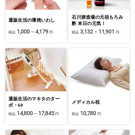
石川酒造場の元祖もろみ
通販生活の薄焼いわし
酢 本日の元気！
1,000－4,179
3,132－11,901
税込
円
税込
円
通販生活のマキタのター
メディカル枕
ボ・60
14,800－17,845
10,780
税込
円
税込
円