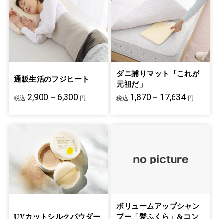
ダニ捕りマット「これが
通販生活のフジヒート
元祖だ」
2,900－6,300
1,870－17,634
税込
円
税込
円
ボリュームアップシャン
UVカットシルクパウダー
プー「髪ふくら」&コン