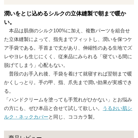
潤いをとじ込めるシルクの立体縫製で朝まで暖か
い。
本品は肌側のシルク100%に加え、複数パーツを組合せ
た立体縫製によって、指先までフィットし、潤いを保つケ
ア手袋である。手首まで丈があり、伸縮性のある生地でズ
レやヨレも生じにくく、従来品にみられる「寝ている間に
脱げてしまう」心配もない。
普段のお手入れ後、手袋を着けて就寝すれば翌朝まで暖
かくしっとり。手の甲、指、爪先まで潤い効果が実感でき
る。
「ハンドクリームを塗っても手荒れがひかない」とお悩み
の方にも、ぜひ本品と合せて試して欲しい。
うるおい肌シ
ルク・ネックカバー
と同じ、ココカラ製。
商品レビュー