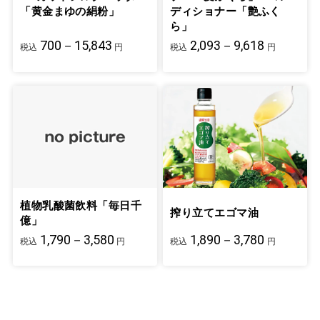
「黄金まゆの絹粉」
ディショナー「艶ふく
ら」
700－15,843
2,093－9,618
税込
円
税込
円
植物乳酸菌飲料「毎日千
搾り立てエゴマ油
億」
1,790－3,580
1,890－3,780
税込
円
税込
円