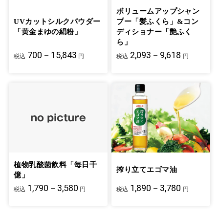
ボリュームアップシャン
UVカットシルクパウダー
プー「髪ふくら」&コン
「黄金まゆの絹粉」
ディショナー「艶ふく
ら」
700－15,843
2,093－9,618
税込
円
税込
円
植物乳酸菌飲料「毎日千
搾り立てエゴマ油
億」
1,790－3,580
1,890－3,780
税込
円
税込
円