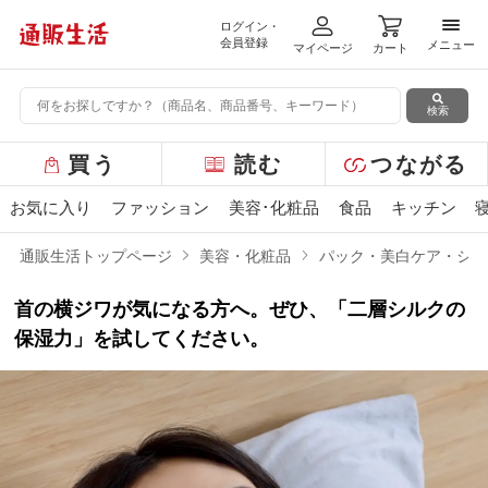
ログイン・
メニ
会員登録
メニュー
マイページ
カート
検索
グ
買う
読む
つながる
ロ
ー
お気に入り
ファッション
美容･化粧品
食品
キッチン
バ
ル
通販生活トップページ
美容・化粧品
パック・美白ケア・シワ
メ
ニ
首の横ジワが気になる方へ。ぜひ、「二層シルクの
ュ
ー
保湿力」を試してください。