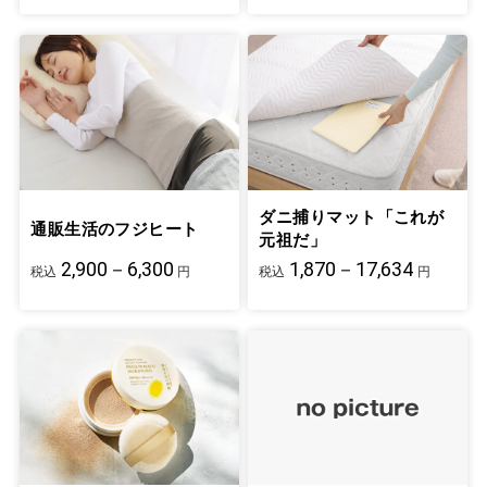
ダニ捕りマット「これが
通販生活のフジヒート
元祖だ」
2,900－6,300
1,870－17,634
税込
円
税込
円