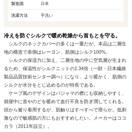
製造国
日本
洗濯方法
手洗い
冷えを防ぐシルクで暖め乾燥から首もとを守る。
シルクのネックカバーの多くは一重だが、本品は二層生
地の構造で表側はレーヨン、肌側はシルク100%。
シルクの保湿力に加え、二層生地の中に空気層が生まれ
るため、保温性がシルクニットの1.34倍（一財・日本繊維
製品品質技術センター調べ）になり、より暖かく、肌側の
シルクが水分をとじ込めるのが特長である。
ケープ風のデザインはパジャマの襟にも収納しやすく、
就寝中に首やのどを暖めて血行不良を防ぎ潤してくれる。
頭から被り着用するが、肌触りはすべすべで滑らか。低刺
激なので敏感肌の方にもおすすめしたい。メーカーはココ
カラ（2011年設立）。