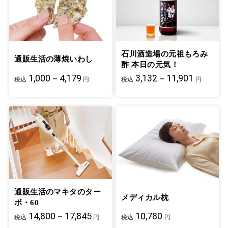
石川酒造場の元祖もろみ
通販生活の薄焼いわし
酢 本日の元気！
1,000－4,179
3,132－11,901
税込
円
税込
円
通販生活のマキタのター
メディカル枕
ボ・60
14,800－17,845
10,780
税込
円
税込
円