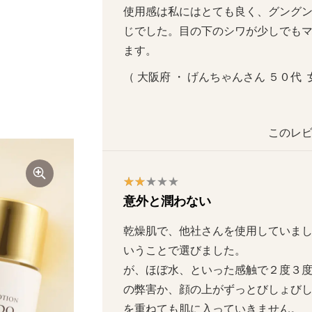
使用感は私にはとても良く、グング
じでした。目の下のシワが少しでも
ます。
（ 大阪府 ・ げんちゃんさん ５０代  女性
このレビ
意外と潤わない
乾燥肌で、他社さんを使用していま
いうことで選びました。

が、ほぼ水、といった感触で２度３
の弊害か、顔の上がずっとびしょび
を重ねても肌に入っていきません。
