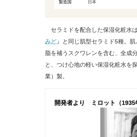
製造国
日本
セラミドを配合した保湿化粧水は
みど
』と同じ肌型セラミド5種。肌
脂を補うスクワレンを含む、全成
と、つけ心地の軽い保湿化粧水を探
業）製。
開発者より ミロット（193