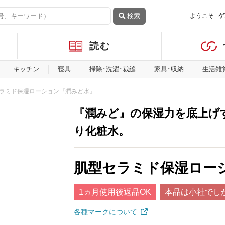
検索
ようこそ
ゲ
読む
キッチン
寝具
掃除･洗濯･裁縫
家具･収納
生活雑
ラミド保湿ローション『潤みど水』
『潤みど』の保湿力を底上げ
り化粧水。
肌型セラミド保湿ロー
1ヵ月使用後返品OK
本品は小社でし
各種マークについて