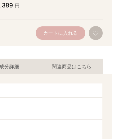
,389
円
お
カートに入れる
気
に
入
り
に
追
加
成分詳細
関連商品はこちら