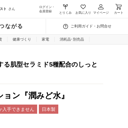
ログイン・
スト
さん
会員登録
とりくみ
お気に入り
マイページ
カート
つながる
ご利用ガイド・お問合せ
貨
健康づくり
家電
消耗品･別売品
する肌型セラミド5種配合のしっと
ション『潤みど水』
か入手できません
日本製