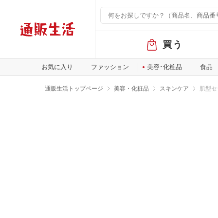
グ
買う
ロ
ー
バ
お気に入り
ファッション
美容･化粧品
食品
ル
メ
通販生活トップページ
美容・化粧品
スキンケア
肌型セ
ニ
ュ
ー