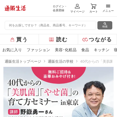
ログイン・
メニ
会員登録
メニュー
マイページ
カート
検索
グ
買う
読む
つながる
ロ
ー
お気に入り
ファッション
美容･化粧品
食品
キッチン
バ
ル
通販生活トップページ
通販生活の学校
40代からの「美肌菌
メ
ニ
40代からの「美肌菌」「やせ菌」の育て方
ュ
ー