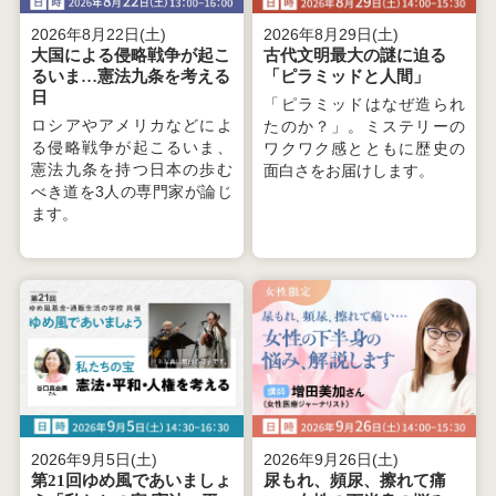
2026年8月22日(土)
2026年8月29日(土)
大国による侵略戦争が起こ
古代文明最大の謎に迫る
るいま…憲法九条を考える
「ピラミッドと人間」
日
「ピラミッドはなぜ造られ
ロシアやアメリカなどによ
たのか？」。ミステリーの
る侵略戦争が起こるいま、
ワクワク感とともに歴史の
憲法九条を持つ日本の歩む
面白さをお届けします。
べき道を3人の専門家が論じ
ます。
2026年9月5日(土)
2026年9月26日(土)
第21回ゆめ風であいましょ
尿もれ、頻尿、擦れて痛